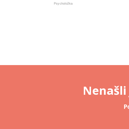
Psycholožka
Nenašli
P