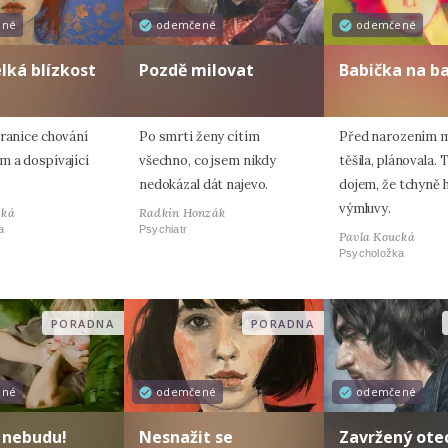
ené
odemčené
odemčené
elká blízkost
Pozdě milovat
Babička na b
hranice chování
Po smrti ženy cítím
Před narozením m
m a dospívající
všechno, co jsem nikdy
těšila, plánovala
nedokázal dát najevo.
dojem, že tchyně 
výmluvy.
cká
Radkin Honzák
a
Psychiatr
Pavla Koucká
Psycholožka
PORADNA
PORADNA
ené
odemčené
odemčené
 nebudu!
Nesnažit se
Zavržený ote