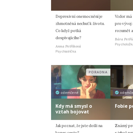
Depresivní onemocnění je
Vzdor má 
zhmotněná nechuť k životu.
pro vývoj 
Co když potká
rozumět a
dospívajícího?
Bára Petří
Psycholožk
Anna Petříková
Psychiatrička
PORADNA
odemčené
odemč
Kdy má smysl o
Fobie p
vztah bojovat
Jak poznat, že jste došli na
Známý pro
konec cesty?
s jehož p