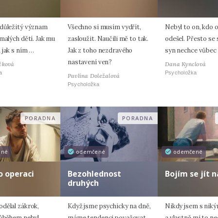
důležitý význam
Všechno si musím vydřít,
Nebyl to on, kdo 
malých dětí. Jak mu
zasloužit. Naučili mě to tak.
odešel. Přesto se 
 jak s ním …
Jak z toho nezdravého
syn nechce vůbec
nastavení ven?
čková
Dana Kynclová
a
Psycholožka
Pavlína Doležalová
Psycholožka
PORADNA
PORADNA
ené
odemčené
odemčené
o operaci
Bezohlednost
Bojím se jít 
druhých
dělal zákrok,
Když jsme psychicky na dně,
Nikdy jsem s niký
růběhem nebyl
máme tendenci považovat
a vlastně mi to ne