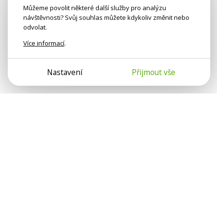
Můžeme povolit některé další služby pro analýzu
návštěvnosti? Svůj souhlas můžete kdykoliv změnit nebo
odvolat.
Více informací
.
Nastavení
Přijmout vše
Psychologové a psychoterapeuti
na webu Psychologie.cz sdílí své
zkušenosti s lidmi, kterým se
nemohou věnovat osobně. Připojte se
k nám, podporujeme se navzájem.
Díky.