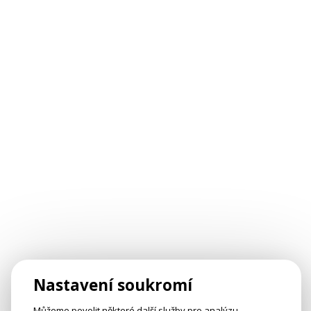
Nastavení soukromí
Můžeme povolit některé další služby pro analýzu