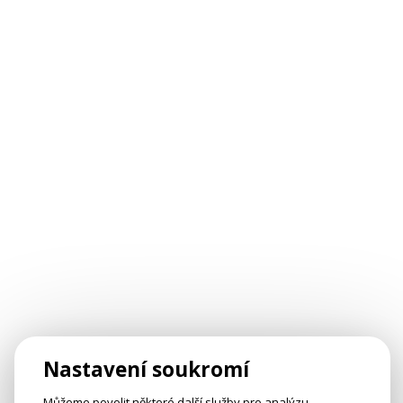
Nastavení soukromí
Můžeme povolit některé další služby pro analýzu