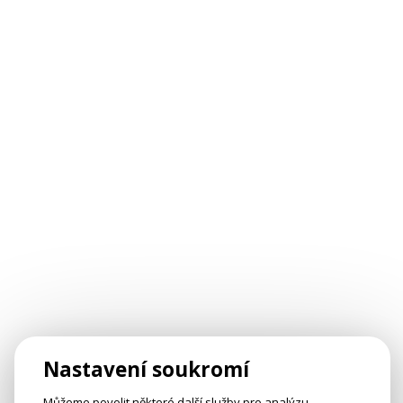
Nastavení soukromí
Můžeme povolit některé další služby pro analýzu