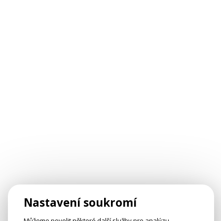
Nastavení soukromí
Můžeme povolit některé další služby pro analýzu