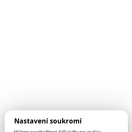
Nastavení soukromí
Můžeme povolit některé další služby pro analýzu