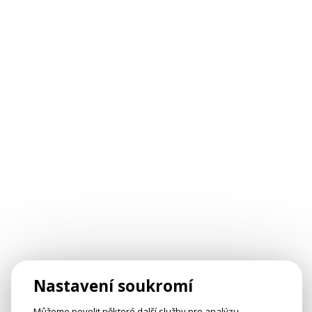
Nastavení soukromí
Můžeme povolit některé další služby pro analýzu