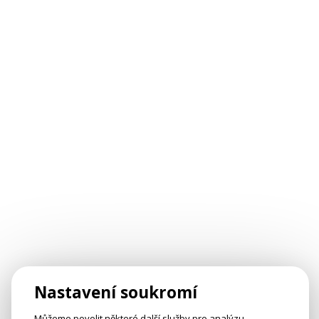
Nastavení soukromí
Můžeme povolit některé další služby pro analýzu