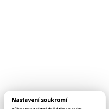
Nastavení soukromí
Můžeme povolit některé další služby pro analýzu