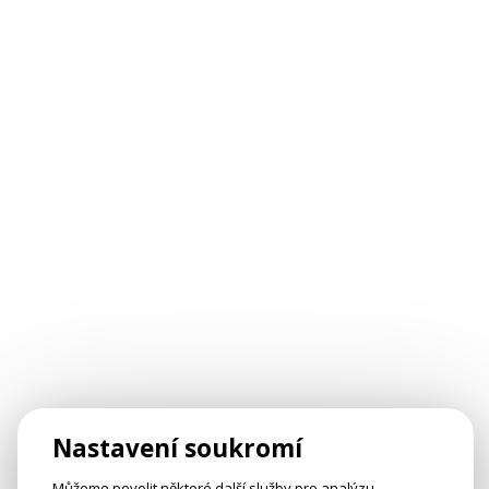
Nastavení soukromí
Můžeme povolit některé další služby pro analýzu