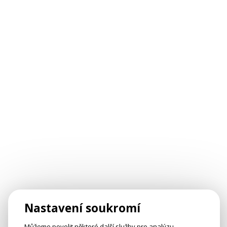
Nastavení soukromí
Můžeme povolit některé další služby pro analýzu