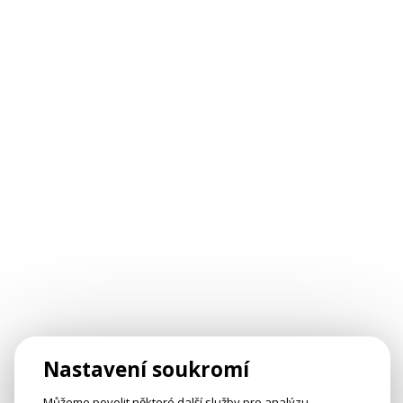
Nastavení soukromí
Můžeme povolit některé další služby pro analýzu