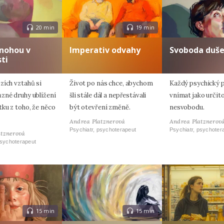
20 min
19 min
nohou v
Imperativ odvahy
Svoboda duš
ti
zích vztahů si
Život po nás chce, abychom
Každý psychický 
zné druhy ublížení
šli stále dál a nepřestávali
vnímat jako určito
ku z toho, že něco
být otevření změně.
nesvobodu.
Andrea Platznerová
Andrea Platznerov
Psychiatr, psychoterapeut
Psychiatr, psychoter
atznerová
psychoterapeut
15 min
15 min