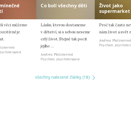
mínečné
Co bolí všechny děti
Život jako
tí
supermarket
orší věci můžeme
Lásku, kterou dostaneme
Proč tak často ne
pozitivně je
v dětství, si s sebou neseme
nám život a svět 
at.
celý život. Stejně tak pocit
Andrea Platznerov
Psychiatr, psychoter
jejího …
atznerová
psychoterapeut
Andrea Platznerová
Psychiatr, psychoterapeut
všechny nalezené články (18)