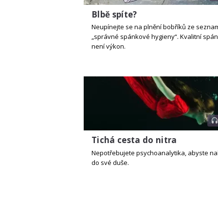
Blbě spíte?
Neupínejte se na plnění bobříků ze sezna
„správné spánkové hygieny“. Kvalitní spá
není výkon.
Tichá cesta do nitra
Nepotřebujete psychoanalytika, abyste na
do své duše.