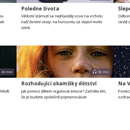
Poledne života
Slep
mu
Vědomí stárnutí se nejhlasitěji ozve na vrcholu
Odborní
nek
naší životní cesty: na horizontu se objeví motiv
cestě 
smrti.
46 min
50 min
Rozhodující okamžiky dětství
Na V
hlédli
Jak pomoci dětem regulovat emoce? Začněte tím,
Poslech
že je budete společně pojmenovávat.
ozdrav