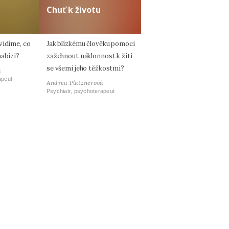
Chuť k životu
vidíme, co
Jak blízkému člověku pomoci
nabízí?
zažehnout náklonnost k žití
se všemi jeho těžkostmi?
á
apeut
Andrea Platznerová
Psychiatr, psychoterapeut