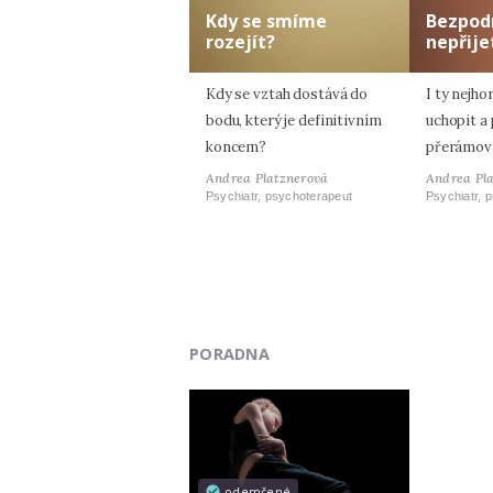
Kdy se smíme
Bezpod
rozejít?
nepřije
Kdy se vztah dostává do
I ty nejh
bodu, který je definitivním
uchopit a 
koncem?
přerámov
Andrea Platznerová
Andrea Pl
Psychiatr, psychoterapeut
Psychiatr, 
PORADNA
odemčené