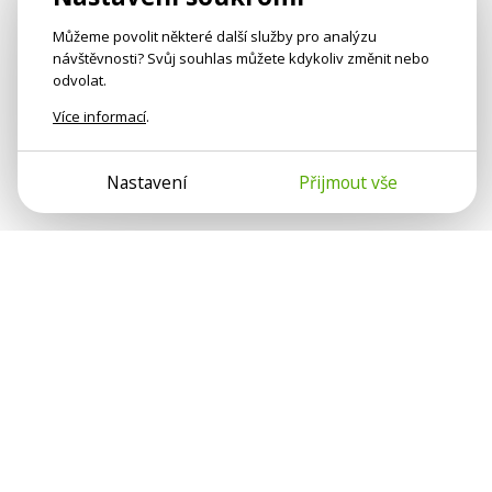
Můžeme povolit některé další služby pro analýzu
návštěvnosti? Svůj souhlas můžete kdykoliv změnit nebo
odvolat.
Více informací
.
Nastavení
Přijmout vše
Psychologové a psychoterapeuti
na webu Psychologie.cz sdílí své
zkušenosti s lidmi, kterým se
nemohou věnovat osobně. Připojte se