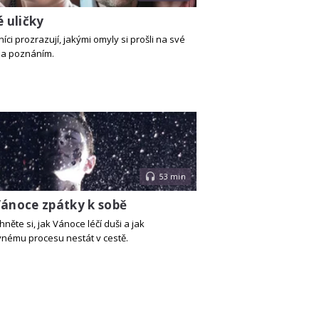
é uličky
ci prozrazují, jakými omyly si prošli na své
za poznáním.
53 min
ánoce zpátky k sobě
něte si, jak Vánoce léčí duši a jak
nému procesu nestát v cestě.