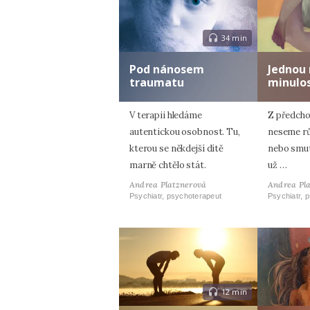
34 min
Pod nánosem
Jednou 
traumatu
minulos
V terapii hledáme
Z předcho
autentickou osobnost. Tu,
neseme rů
kterou se někdejší dítě
nebo smut
marně chtělo stát.
už …
Andrea Platznerová
Andrea Pl
Psychiatr, psychoterapeut
Psychiatr, 
12 min