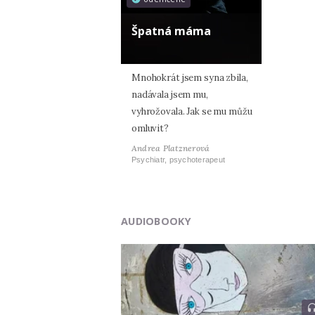
Špatná máma
Mnohokrát jsem syna zbila,
nadávala jsem mu,
vyhrožovala. Jak se mu můžu
omluvit?
Andrea Platznerová
Psychiatr, psychoterapeut
AUDIOBOOKY