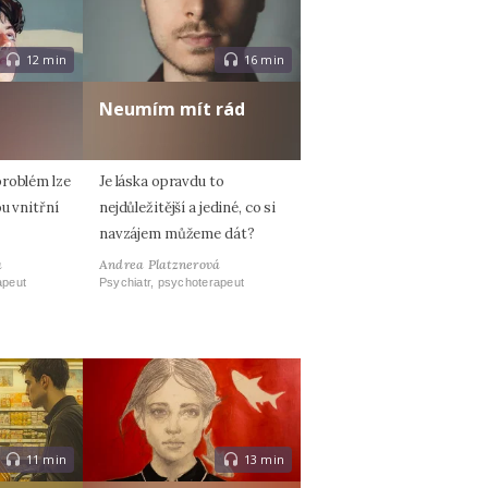
12 min
16 min
e
Neumím mít rád
problém lze
Je láska opravdu to
u vnitřní
nejdůležitější a jediné, co si
navzájem můžeme dát?
á
Andrea Platznerová
apeut
Psychiatr, psychoterapeut
11 min
13 min