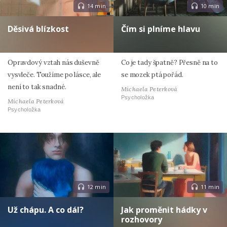
14 min
10 min
Děsivá blízkost
Čím si plníme hlavu
Opravdový vztah nás duševně
Co je tady špatně? Přesně na to
vysvleče. Toužíme po lásce, ale
se mozek ptá pořád.
není to tak snadné.
Michaela Peterková
Psycholožka
Michaela Peterková
Psycholožka
12 min
11 min
Už chápu. A co dál?
Jak proměnit hádky v
rozhovory