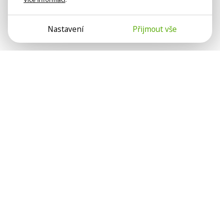
Nastavení
Přijmout vše
Psychologové a psychoterapeuti na webu Psychologie.cz
sdílí své zkušenosti s lidmi, kterým se nemohou věnovat
osobně. Připojte se k nám, podporujeme se navzájem.
Díky.
Předplatné
Darujte předplatné