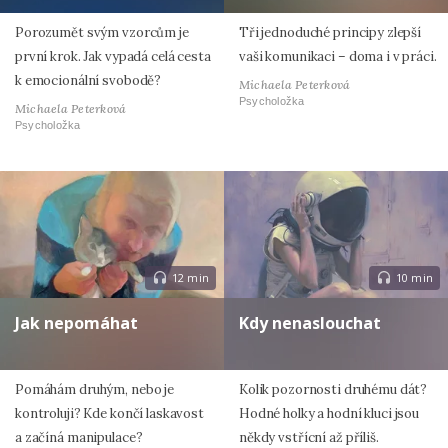
Porozumět svým vzorcům je
Tři jednoduché principy zlepší
první krok. Jak vypadá celá cesta
vaši komunikaci – doma i v práci.
k emocionální svobodě?
Michaela Peterková
Psycholožka
Michaela Peterková
Psycholožka
12 min
10 min
Jak nepomáhat
Kdy nenaslouchat
Pomáhám druhým, nebo je
Kolik pozornosti druhému dát?
kontroluji? Kde končí laskavost
Hodné holky a hodní kluci jsou
a začíná manipulace?
někdy vstřícní až příliš.