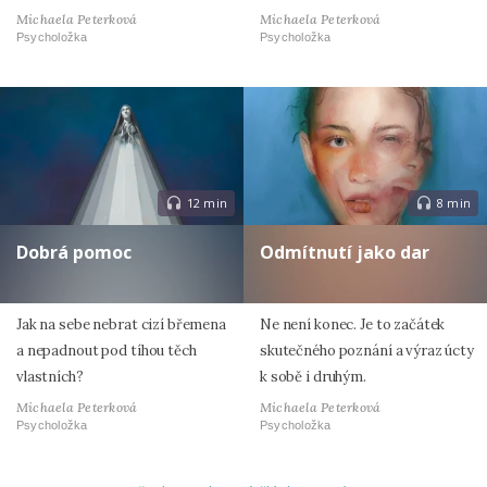
Michaela Peterková
Michaela Peterková
Psycholožka
Psycholožka
12 min
8 min
Dobrá pomoc
Odmítnutí jako dar
Jak na sebe nebrat cizí břemena
Ne není konec. Je to začátek
a nepadnout pod tíhou těch
skutečného poznání a výraz úcty
vlastních?
k sobě i druhým.
Michaela Peterková
Michaela Peterková
Psycholožka
Psycholožka