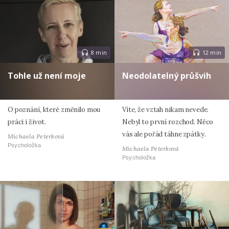
8 min
12 min
Tohle už není moje
Neodolatelný průšvih
O poznání, které změnilo mou
Víte, že vztah nikam nevede.
práci i život.
Nebyl to první rozchod. Něco
vás ale pořád táhne zpátky.
Michaela Peterková
Psycholožka
Michaela Peterková
Psycholožka