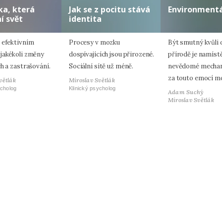
ka, která
Jak se z pocitu stává
Environmentá
í svět
identita
 efektivním
Procesy v mozku
Být smutný kvůli
jakékoli změny
dospívajících jsou přirozené.
přírodě je namístě
h a zastrašování.
Sociální sítě už méně.
nevědomé mechan
za touto emocí m
větlák
Miroslav Světlák
ycholog
Klinický psycholog
Adam Suchý
Miroslav Světlák