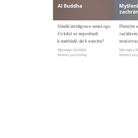
AI Buddha
Myšlen
zachrán
Umělá inteligence nemá ego.
Platným a
Co když se neprobudí
začátkem 
k nadvládě, ale k soucitu?
není strac
Miroslav Světlák
Miroslav S
Klinický psycholog
Klinický ps