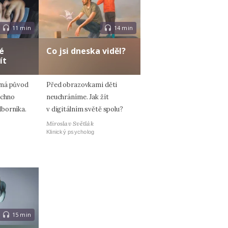
11 min
14 min
é
Co jsi dneska viděl?
ít
 má původ
Před obrazovkami děti
echno
neuchráníme. Jak žít
borníka.
v digitálním světě spolu?
Miroslav Světlák
Klinický psycholog
15 min