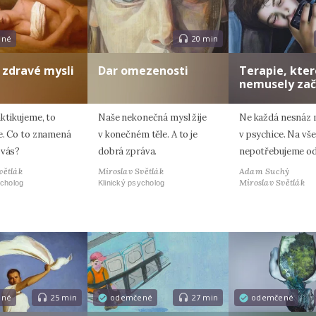
ené
20 min
 zdravé mysli
Dar omezenosti
Terapie, kter
nemusely zač
ktikujeme, to
Naše nekonečná mysl žije
Ne každá nesnáz
e. Co to znamená
v konečném těle. A to je
v psychice. Na vš
 vás?
dobrá zpráva.
nepotřebujeme od
větlák
Miroslav Světlák
Adam Suchý
Miroslav Světlák
ycholog
Klinický psycholog
ené
25 min
odemčené
27 min
odemčené