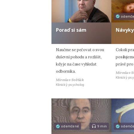
odemč
Poraď si sám
Návyky
Naučme se pečovat o svou
Cokoli pra
duševní pohodu a rozlišit,
posilujem
kdy je na čase vyhledat
právě pro
odborníka.
Miroslav S
Klinický ps
Miroslav Světlák
Klinický psycholog
odemčené
9 min
odemč