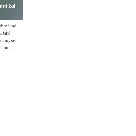
lní žal
 ohrožené
. Jaké
ismy se
ohou …