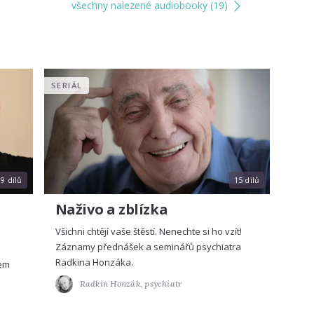
všechny nalezené audiobooky (19)
SERIÁL
9 dílů
15 dílů
Naživo a zblízka
Všichni chtějí vaše štěstí. Nenechte si ho vzít!
Záznamy přednášek a seminářů psychiatra
Radkina Honzáka.
šem
Radkin Honzák,
psychiatr