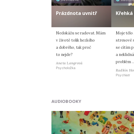
Prázdnota uvnitř
Křehká
Nedokážu se radovat. Mám
Moje tělo
v životě tolik hezkého
stresové 
a dobrého, tak proč
se cítím 
to nejde?
a neklidná
problém 
Aneta Langrová
Psycholožka
Radkin Ho
Psychiatr
AUDIOBOOKY