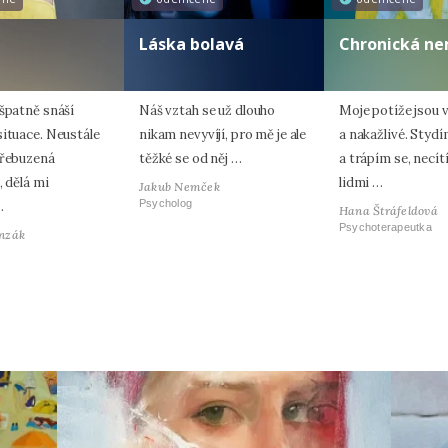
Láska bolavá
Chronická n
 špatně snáší
Náš vztah se už dlouho
Moje potíže jsou v
situace. Neustále
nikam nevyvíjí, pro mě je ale
a nakažlivé. Stydí
přebuzená
těžké se od něj …
a trápím se, necí
, dělá mi
lidmi …
Jakub Nemček
Psycholog
…
Hana Štráfeldová
Psychoterapeutka
nzák