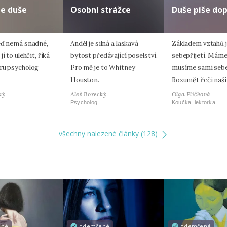
te duše
Osobní strážce
Duše píše dop
eď nemá snadné,
Anděl je silná a laskavá
Základem vztahů 
í to ulehčit, říká
bytost předávající poselství.
sebepřijetí. Máme‑
ru psycholog
Pro mě je to Whitney
musíme sami sebe
Houston.
Rozumět řeči naší
ký
Aleš Borecký
Olga Plíčková
Psycholog
Koučka, lektorka
všechny nalezené články (128)
ené
odemčené
odemčené