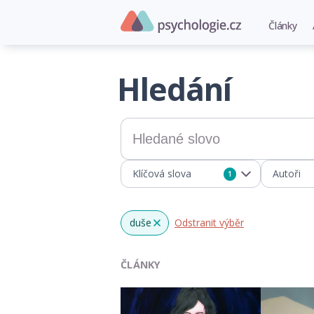
Články
Hledání
Klíčová slova
Autoři
1
duše
Odstranit výběr
x
ČLÁNKY