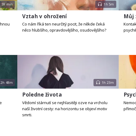
59 min
1h 5m
Vztah v ohrožení
Můj 
táhnou
Co nám říká ten neurčitý pocit, že někde čeká
Kontak
něco hlubšího, opravdovějšího, osudovějšího?
psychi
2h 48m
1h 23m
Poledne života
Psyc
e
Vědomí stárnutí se nejhlasitěji ozve na vrcholu
Nemoci
naší životní cesty: na horizontu se objeví motiv
přímoč
smrti.