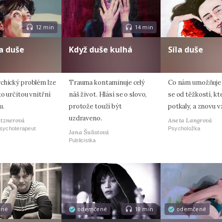
12 min
14 min
a duše
Když duše kulhá
Síla duše
chický problém lze
Trauma kontaminuje celý
Co nám umožňuje
o určitou vnitřní
náš život. Hlásí se o slovo,
se od těžkostí, kt
u.
protože touží být
potkaly, a znovu v
uzdraveno.
atznerová
Aneta Langrová
psychoterapeut
Psycholožka
Jana Šulistová
Publicistka
ené
odemčené
18 min
odemčené