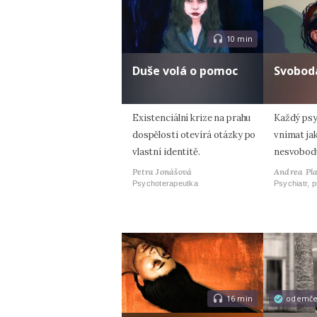
10 min
Duše volá o pomoc
Svobod
Existenciální krize na prahu
Každý psy
dospělosti otevírá otázky po
vnímat jak
vlastní identitě.
nesvobod
Petra Jonášová
Andrea Pl
Psychoterapeutka
Psychiatr, 
16 min
odemč