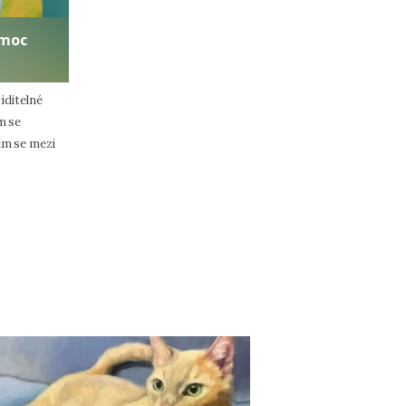
emoc
iditelné
m se
tím se mezi