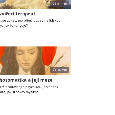
51 min
zvířecí terapeut
t se zvířaty má přímý dopad na lidskou
ku. Jak to funguje?
46 min
hosomatika a její meze
 těla souvisejí s psychikou. Jen ne tak
aře, jak si někdy myslíme.