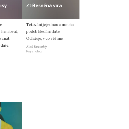
isy
Ztělesněná víra
je
Tetování je jednou z mnoha
li milovat,
podob hledání duše.
 znát.
Odhaluje, v co věříme.
 duše.
Aleš Borecký
Psycholog