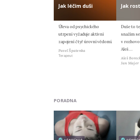
Jak léčím duši
Jak ros
Úleva od psychického
Duše to t
utrpení vyžaduje aktivní
snažím se j
zapojení čtyř úrovní vědomí.
v rozhovo
Aleš …
Pavel Špatenka
Terapeut
Aleš Borec
Jan Majer
PORADNA
odemčené
odemč