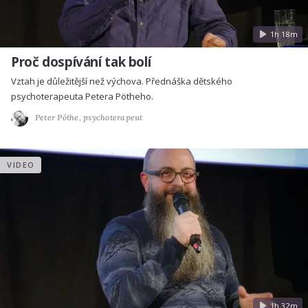
1h 18m
Proč dospívání tak bolí
Vztah je důležitější než výchova. Přednáška dětského
psychoterapeuta Petera Pötheho.
Peter Pöthe,
psychoterapeut
VIDEO
1h 32m