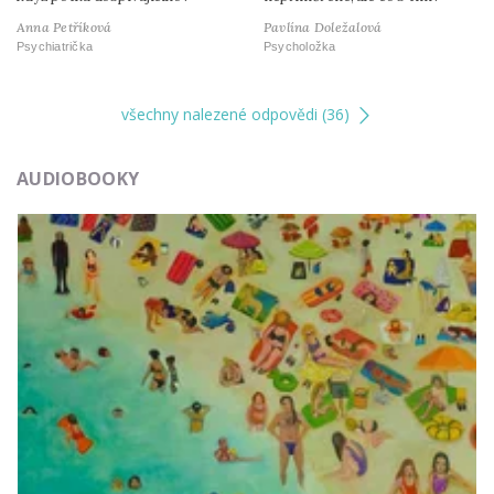
Anna Petříková
Pavlína Doležalová
Psychiatrička
Psycholožka
všechny nalezené odpovědi (36)
AUDIOBOOKY