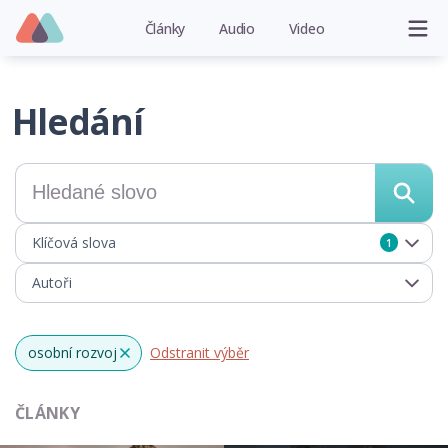
Články
Audio
Video
Hledání
Klíčová slova
1
Autoři
osobní rozvoj
Odstranit výběr
x
ČLÁNKY