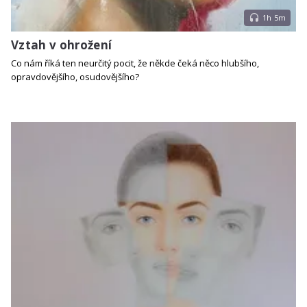
1h 5m
Vztah v ohrožení
Co nám říká ten neurčitý pocit, že někde čeká něco hlubšího,
opravdovějšího, osudovějšího?