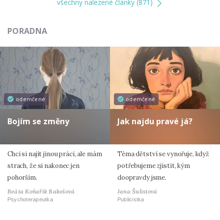
všechny nalezené články (871)
PORADNA
odemčené
odemčené
Bojím se změny
Jak najdu pravé já?
Chci si najít jinou práci, ale mám
Téma dětství se vynořuje, když
strach, že si nakonec jen
potřebujeme zjistit, kým
pohorším.
doopravdy jsme.
Beáta Koňařík Bakošová
Jana Šulistová
Psychoterapeutka
Publicistka