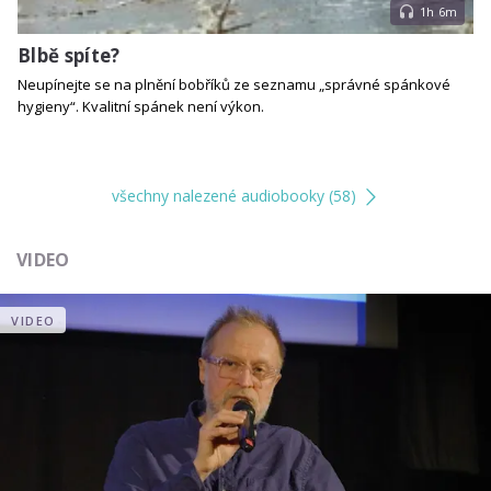
1h 6m
Blbě spíte?
Neupínejte se na plnění bobříků ze seznamu „správné spánkové
hygieny“. Kvalitní spánek není výkon.
všechny nalezené audiobooky (58)
VIDEO
VIDEO