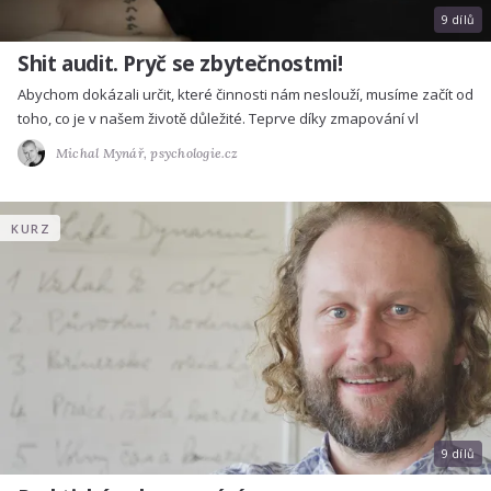
9 dílů
Shit audit. Pryč se zbytečnostmi!
Abychom dokázali určit, které činnosti nám neslouží, musíme začít od
toho, co je v našem životě důležité. Teprve díky zmapování vl
Michal Mynář,
psychologie.cz
KURZ
9 dílů