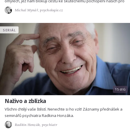
omylech, jež nám blokují cestu ke skutečnému pochopení našich pro
Michal Mynář,
psychologie.cz
SERIÁL
15 dílů
Naživo a zblízka
Všichni chtějí vaše štěstí. Nenechte si ho vzít! Záznamy přednášek a
seminářů psychiatra Radkina Honzáka.
Radkin Honzák,
psychiatr