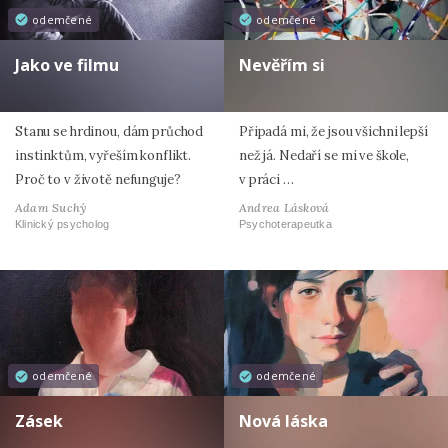
odemčené
odemčené
Jako ve filmu
Nevěřím si
Stanu se hrdinou, dám průchod
Připadá mi, že jsou všichni lepší
instinktům, vyřeším konflikt.
než já. Nedaří se mi ve škole,
Proč to v životě nefunguje?
v práci …
Adam Suchý
Andrea Lásková
Klinický psycholog
Psychoterapeutka
odemčené
odemčené
Zásek
Nová láska