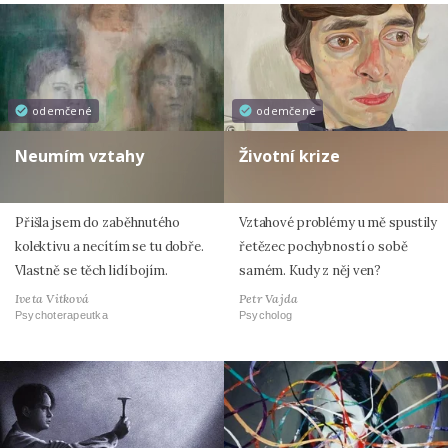
odemčené
odemčené
Neumím vztahy
Životní krize
Přišla jsem do zaběhnutého
Vztahové problémy u mě spustily
kolektivu a necítím se tu dobře.
řetězec pochybností o sobě
Vlastně se těch lidí bojím.
samém. Kudy z něj ven?
Iveta Vitková
Petr Vajda
Psychoterapeutka
Psycholog