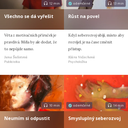
12 min
odemčené
13 min
Všechno se dá vyřešit
Růst na povel
Věta z motivačních příruček je
Když seberozvoj ubíjí, místo aby
pravdivá. Měla by ale dodat, že
rozvíjel, je na čase změnit
to nepůjde samo.
přístup.
Jana Šulistová
Klára Vožechová
Publicistka
Psycholožka
10 min
odemčené
14 min
Neumím si odpustit
Smysluplný seberozvoj