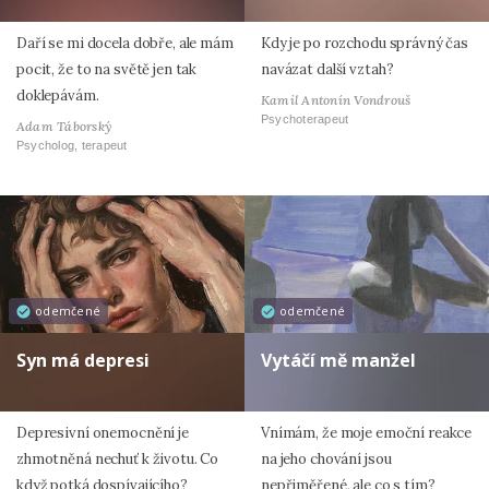
Daří se mi docela dobře, ale mám
Kdy je po rozchodu správný čas
pocit, že to na světě jen tak
navázat další vztah?
doklepávám.
Kamil Antonín Vondrouš
Psychoterapeut
Adam Táborský
Psycholog, terapeut
odemčené
odemčené
Syn má depresi
Vytáčí mě manžel
Depresivní onemocnění je
Vnímám, že moje emoční reakce
zhmotněná nechuť k životu. Co
na jeho chování jsou
když potká dospívajícího?
nepřiměřené, ale co s tím?