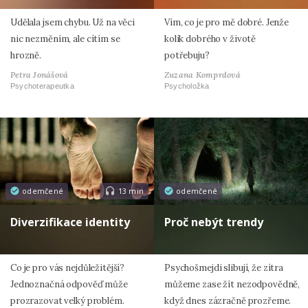
Udělala jsem chybu. Už na věci
Vím, co je pro mě dobré. Jenže
nic nezměním, ale cítím se
kolik dobrého v životě
hrozně.
potřebuju?
Petra Jonášová
Zuzana Komprdová
Psychoterapeutka
Psycholožka
odemčené
13 min
odemčené
Diverzifikace identity
Proč nebýt trendy
Co je pro vás nejdůležitější?
Psychošmejdi slibují, že zítra
Jednoznačná odpověď může
můžeme zase žít nezodpovědně,
prozrazovat velký problém.
když dnes zázračně prozřeme.