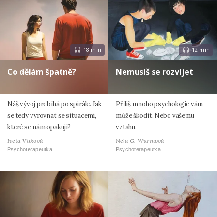
18 min
12 min
Co dělám špatně?
Nemusíš se rozvíjet
Náš vývoj probíhá po spirále. Jak
Příliš mnoho psychologie vám
se tedy vyrovnat se situacemi,
může škodit. Nebo vašemu
které se nám opakují?
vztahu.
Iveta Vitková
Nela G. Wurmová
Psychoterapeutka
Psychoterapeutka