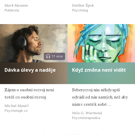
Mark Manson
Dalibor Špok
Publicista
Psycholog
11 min
Dávka úlevy a naděje
Když změna není vidět
Zájem o osobní rozvoj není
Seberozvoj nás někdy spíš
totéž co osobní rozvoj.
odvádí od nás samých, než aby
nám v cestě k sobě …
Michal Mynář
Psychologie.cz
Nela G. Wurmová
Psychoterapeutka