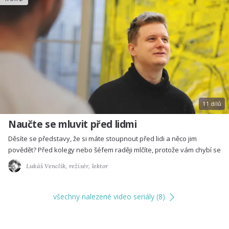
11 dílů
Naučte se mluvit před lidmi
Děsíte se představy, že si máte stoupnout před lidi a něco jim
povědět? Před kolegy nebo šéfem raději mlčíte, protože vám chybí se
Lukáš Venclík,
režisér, lektor
všechny nalezené video seriály (8)