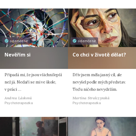
odemčené
odemčené
Nevěřím si
Co chci v životě dělat?
Připadá mi, že jsou všichni lepší
Dřív jsem měla jasný cíl, ale
než já. Nedaří se mi ve škole,
nevyšel podle mých představ.
v práci …
Teď u ničeho nevydržím.
Andrea Lásková
Martina Stralczynská
Psychoterapeutka
Psychoterapeutka