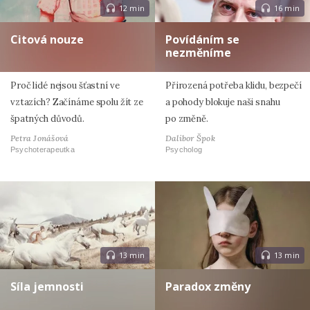
12 min
16 min
Citová nouze
Povídáním se
nezměníme
Proč lidé nejsou šťastní ve
Přirozená potřeba klidu, bezpečí
vztazích? Začínáme spolu žít ze
a pohody blokuje naši snahu
špatných důvodů.
po změně.
Petra Jonášová
Dalibor Špok
Psychoterapeutka
Psycholog
13 min
13 min
Síla jemnosti
Paradox změny