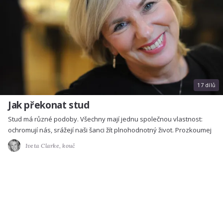
17 dílů
Jak překonat stud
Stud má různé podoby. Všechny mají jednu společnou vlastnost:
ochromují nás, srážejí naši šanci žít plnohodnotný život. Prozkoumej
Iveta Clarke,
kouč