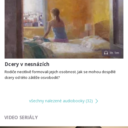
1h 1m
Dcery v nesnázích
Rodiče necitlivě formovali jejich osobnost. Jak se mohou dospělé
dcery od této zátěže osvobodit?
všechny nalezené audiobooky (32)
VIDEO SERIÁLY