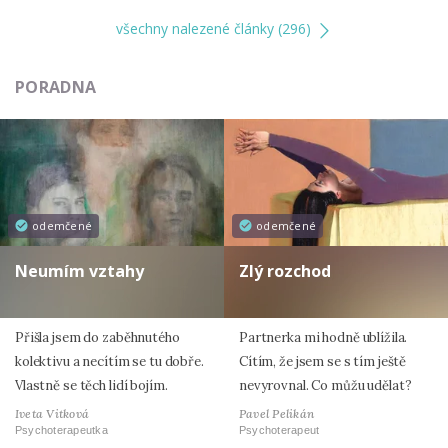
všechny nalezené články (296)
PORADNA
odemčené
odemčené
Neumím vztahy
Zlý rozchod
Přišla jsem do zaběhnutého
Partnerka mi hodně ublížila.
kolektivu a necítím se tu dobře.
Cítím, že jsem se s tím ještě
Vlastně se těch lidí bojím.
nevyrovnal. Co můžu udělat?
Iveta Vitková
Pavel Pelikán
Psychoterapeutka
Psychoterapeut