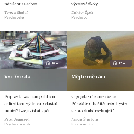
minulost za sebou.
vývojové úkoly.
Tereza Sladká
Dalibor Špok
Psycholožka
Psycholog
10 min
12 min
Vnitřní síla
Mějte mě rádi
Připravila vás manipulativní
O přijetí si říkáme různě.
a direktivní výchova o vlastní
Působíte odtažitě, nebo byste
intuici? Lze ji získat zpět.
se pro druhé rozkrájeli?
Petra Jonášová
Nikola Šraibová
Psychoterapeutka
Kouč a mentor