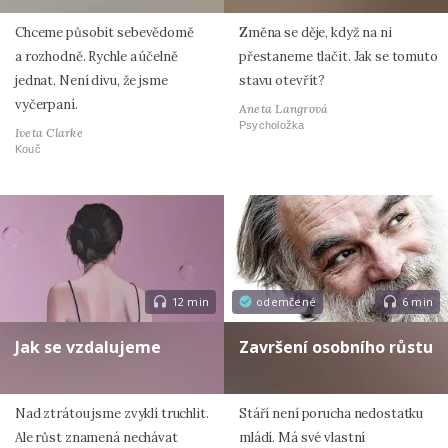
Chceme působit sebevědomě
Změna se děje, když na ni
a rozhodně. Rychle a účelně
přestaneme tlačit. Jak se tomuto
jednat. Není divu, že jsme
stavu otevřít?
vyčerpaní.
Aneta Langrová
Psycholožka
Iveta Clarke
Kouč
12 min
odemčené
6 min
Jak se vzdalujeme
Završení osobního růstu
Nad ztrátou jsme zvyklí truchlit.
Stáří není porucha nedostatku
Ale růst znamená nechávat
mládí. Má své vlastní