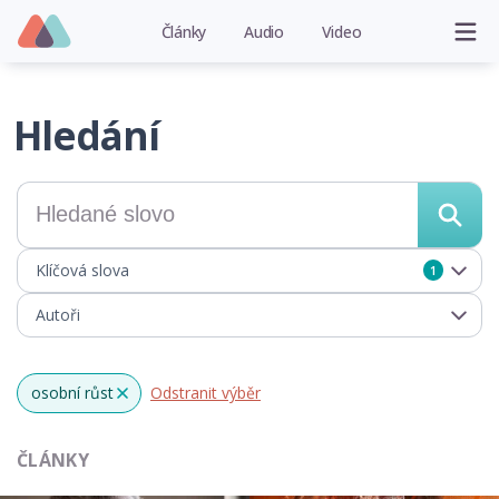
Články
Audio
Video
Hledání
Klíčová slova
1
Autoři
osobní růst
Odstranit výběr
x
ČLÁNKY