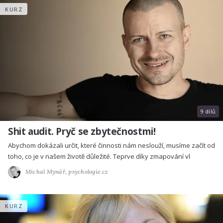
KURZ
9 dílů
Shit audit. Pryč se zbytečnostmi!
Abychom dokázali určit, které činnosti nám neslouží, musíme začít od
toho, co je v našem životě důležité. Teprve díky zmapování vl
Michal Mynář,
psychologie.cz
KURZ