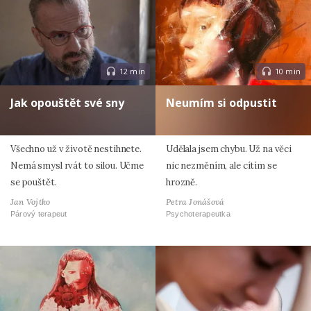
12 min
10 min
Jak opouštět své sny
Neumím si odpustit
Všechno už v životě nestihnete.
Udělala jsem chybu. Už na věci
Nemá smysl rvát to silou. Učme
nic nezměním, ale cítím se
se pouštět.
hrozně.
Jan Vojtko
Petra Jonášová
Párový terapeut
Psychoterapeutka