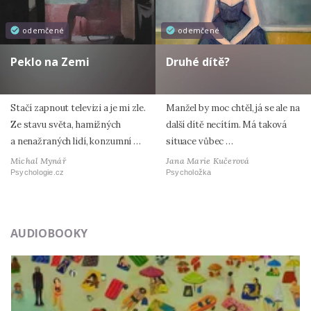
odemčené
odemčené
Peklo na Zemi
Druhé dítě?
Stačí zapnout televizi a je mi zle.
Manžel by moc chtěl, já se ale na
Ze stavu světa, hamižných
další dítě necítím. Má taková
a nenažraných lidí, konzumní …
situace vůbec …
Michal Mynář
Jana Marie Kučerová
Psychologie.cz
Psycholožka
AUDIOBOOKY