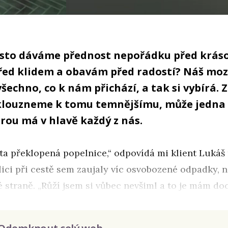
asto dáváme přednost nepořádku před krás
ed klidem a obavám před radostí? Náš moz
šechno, co k nám přichází, a tak si vybírá. Z
klouzneme k tomu temnějšímu, může jedna 
rou má v hlavě každý z nás.
 ta překlopená popelnice,“ odpovídá mi klient Lukáš
ulici při cestě sem zaujaly víc osvobozené odpadky, 
 straně. „Růží jsem si vůbec nevšiml a to je mám doc