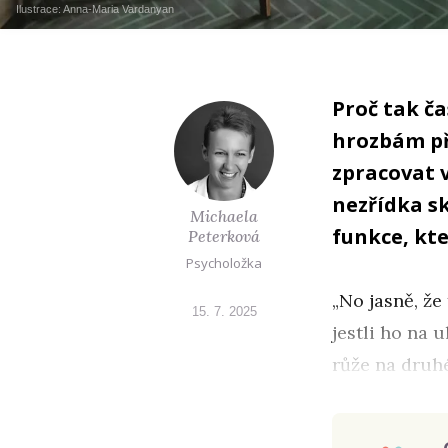
Ilustrace:
Anna-Maria Vardanyan
Proč tak č
hrozbám př
zpracovat v
nezřídka s
Michaela
funkce, kte
Peterková
Psycholožka
„No jasně, že
15. 7. 2025
jestli ho na 
růže na druhé