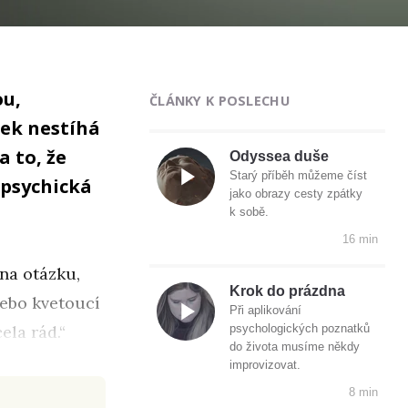
ou,
ČLÁNKY K POSLECHU
ek nestíhá
a to, že
Odyssea duše
Starý příběh můžeme číst
psychická
jako obrazy cesty zpátky
k sobě.
16 min
 na otázku,
Krok do prázdna
nebo kvetoucí
Při aplikování
ela rád.“
psychologických poznatků
do života musíme někdy
improvizovat.
8 min