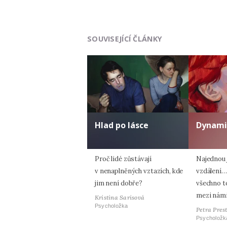
SOUVISEJÍCÍ ČLÁNKY
Hlad po lásce
Dynami
Proč lidé zůstávají
Najednou 
v nenaplněných vztazích, kde
vzdálení…
jim není dobře?
všechno t
mezi nám
Kristina Sarisová
Psycholožka
Petra Pres
Psycholožk