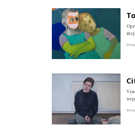
To
Opr
ste
Petr
Ci
Vyso
nep
Petra