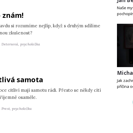
Jan B
Naše mys
 znám!
pochopím
avdu si rozumíme nejlíp, když s druhým sdílíme
jnou zkušenost?
a Detersová,
psycholožka
Michal
tlivá samota
Jak zachr
příčina 
ce citliví mají samotu rádi. Přesto se někdy cítí
říjemně osaměle.
 Prest,
psycholožka