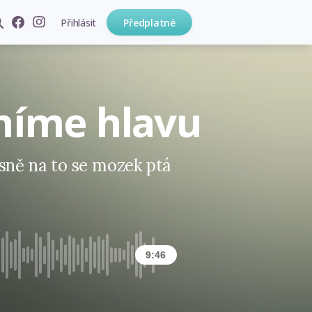
Přihlásit
Předplatné
lníme hlavu
esně na to se mozek ptá
9:46