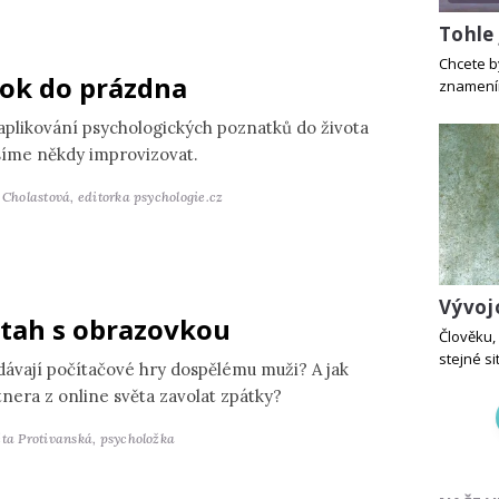
Tohle 
Chcete b
ok do prázdna
znamením
 aplikování psychologických poznatků do života
íme někdy improvizovat.
a Cholastová,
editorka psychologie.cz
Vývoj
tah s obrazovkou
Člověku, 
stejné si
dávají počítačové hry dospělému muži? A jak
tnera z online světa zavolat zpátky?
ěta Protivanská,
psycholožka