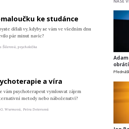
NAŠE V
maloučku ke studánce
byste dělali vy, kdyby se vám ve všedním dnu
evilo pár minut navíc?
a Šilerová,
psycholožka
Adam 
obrát
Přednáš
ychoterapie a víra
e vám psychoterapeut vymlouvat zájem
lternativní metody nebo náboženství?
 G. Wurmová,
Petra Detersová