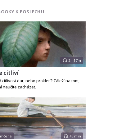
BOOKY K POSLECHU
2h 17m
 citliví
 citlivost dar, nebo prokletí? Záleží na tom,
ní naučíte zacházet.
emčené
45 min