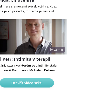
enda: Emoce a Já
l hraje s emocemi své skryté hry. Když
e jejich pravidla, můžeme je zastavit.
22 min
 Petr: Intimita v terapii
ánit vztah, ve kterém se z intimity stala
odcizení? Rozhovor s Michalem Petrem.
Otevřít video sekci