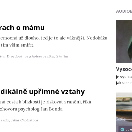
AUDIO
rach o mámu
nemocná už dlouho, teď je to ale vážnější. Nedokážu
 tím vším smířit.
týna Drozdová,
psychoterapeutka, lékařka
Vysoce
Je vysoká
jak se s 
dikálně upřímné vztahy
ná cesta k blízkosti je riskovat zranění, říká
ozhovoru psycholog Jan Benda.
Benda,
Jitka Cholastová
od