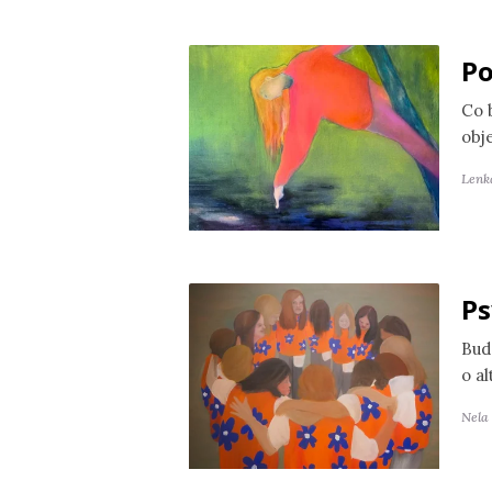
Po
Co 
obj
Lenk
Ps
Bud
o a
Nela