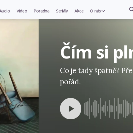
Audio
Video
Poradna
Seriály
Akce
O nás
Čím si p
Co je tady špatně? Př
pořád.