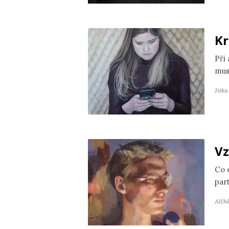
Kr
Při
mus
Jitk
Vz
Co 
par
Alžb