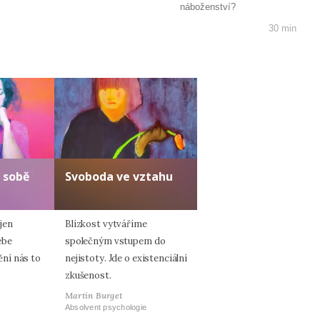
náboženství?
30 min
 sobě
Svoboda ve vztahu
jen
Blízkost vytváříme
ebe
společným vstupem do
ní nás to
nejistoty. Jde o existenciální
zkušenost.
Martin Burget
Absolvent psychologie