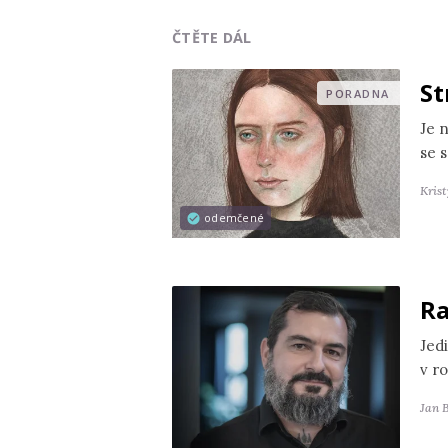
ČTĚTE DÁL
St
PORADNA
Je 
se s
Kris
odemčené
Ra
Jedi
v r
Jan 