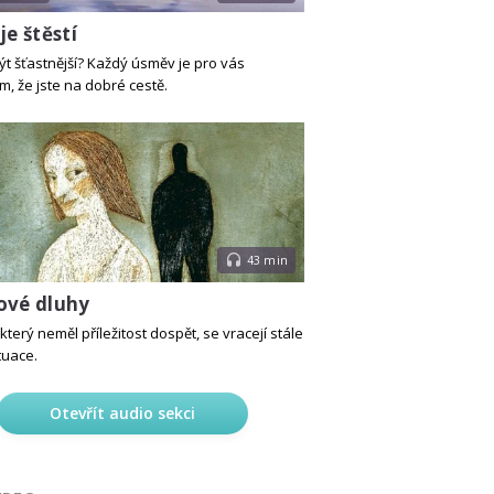
je štěstí
ýt šťastnější? Každý úsměv je pro vás
, že jste na dobré cestě.
43 min
ové dluhy
který neměl příležitost dospět, se vracejí stále
tuace.
Otevřít audio sekci