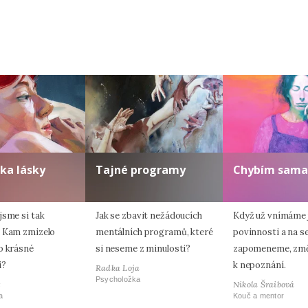
ka lásky
Tajné programy
Chybím sama
jsme si tak
Jak se zbavit nežádoucích
Když už vnímáme 
 Kam zmizelo
mentálních programů, které
povinnosti a na s
o krásné
si neseme z minulosti?
zapomeneme, změ
i?
k nepoznání.
Radka Loja
Psycholožka
t
Nikola Šraibová
a
Kouč a mentor