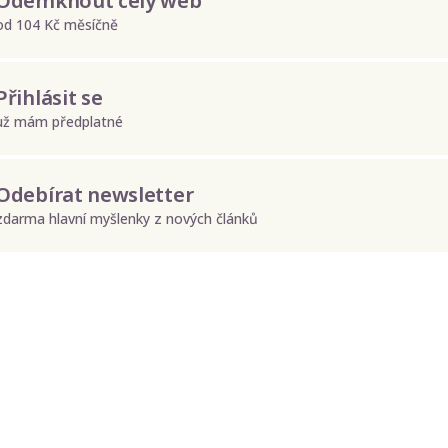
Odemknout celý web
od 104 Kč měsíčně
Přihlásit se
už mám předplatné
Odebírat newsletter
zdarma hlavní myšlenky z nových článků
Odeslat
Zadáním e-mailu souhlasíte se zpracováním osobních údajů.