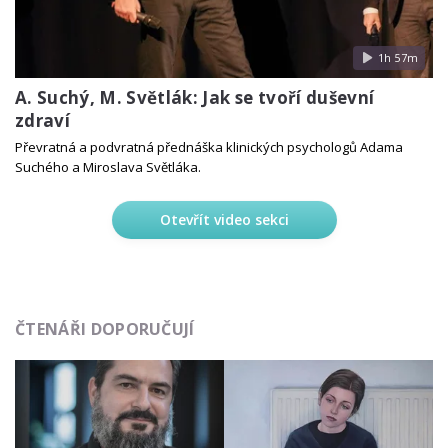
1h 57m
A. Suchý, M. Světlák: Jak se tvoří duševní
zdraví
Převratná a podvratná přednáška klinických psychologů Adama
Suchého a Miroslava Světláka.
Otevřít video sekci
ČTENÁŘI DOPORUČUJÍ