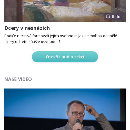
1h 1m
Dcery v nesnázích
Rodiče necitlivě formovali jejich osobnost. Jak se mohou dospělé
dcery od této zátěže osvobodit?
Otevřít audio sekci
NAŠE VIDEO