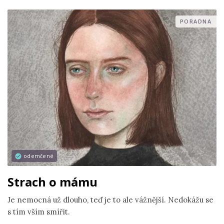
PORADNA
odemčené
Strach o mámu
Je nemocná už dlouho, teď je to ale vážnější. Nedokážu se
s tím vším smířit.