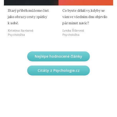
Starý příběh můžeme číst
Co byste dělali vy, kdyby se
jako obrazy cesty zpátky
vám ve všedním dnu objevilo
k sobě.
pár minut navíc?
Kristina Sarisová
Lenka Šilerová
Psycholožka
Psycholožka
Nejlépe hodnocené články
Citáty z Psychologie.cz