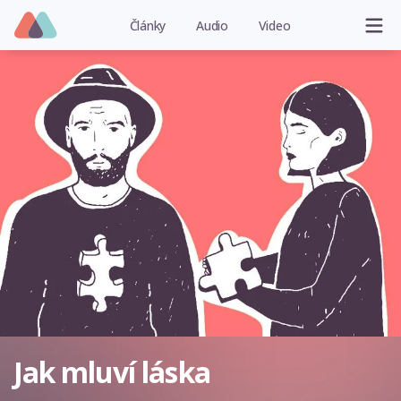
Články
Audio
Video
Jak mluví láska