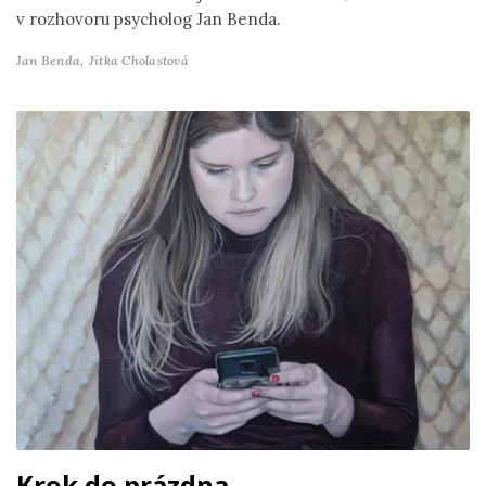
v rozhovoru psycholog Jan Benda.
Jan Benda,
Jitka Cholastová
Krok do prázdna