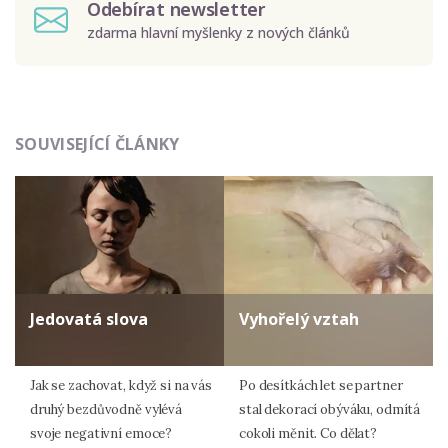
Odebírat newsletter
zdarma hlavní myšlenky z nových článků
Odeslat
SOUVISEJÍCÍ ČLÁNKY
Zadáním e-mailu souhlasíte se zpracováním osobních
údajů.
Jedovatá slova
Vyhořelý vztah
Jak se zachovat, když si na vás
Po desítkách let se partner
druhý bezdůvodně vylévá
stal dekorací obýváku, odmítá
svoje negativní emoce?
cokoli měnit. Co dělat?