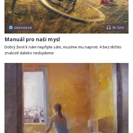
odemčené
5h 52m
Manuál pro naši mysl
Dobrý život k nám nepřijde sám, musíme mu naproti. A bez těchto
znalostí daleko nedojdeme.