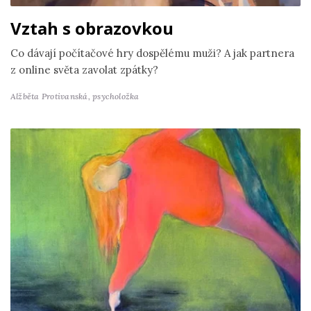
Vztah s obrazovkou
Co dávají počítačové hry dospělému muži? A jak partnera
z online světa zavolat zpátky?
Alžběta Protivanská,
psycholožka