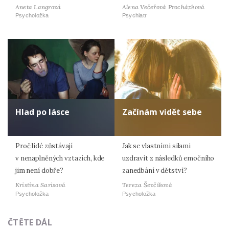
Aneta Langrová
Alena Večeřová Procházková
Psycholožka
Psychiatr
Hlad po lásce
Začínám vidět sebe
Proč lidé zůstávají
Jak se vlastními silami
v nenaplněných vztazích, kde
uzdravit z následků emočního
jim není dobře?
zanedbání v dětství?
Kristina Sarisová
Tereza Ševčíková
Psycholožka
Psycholožka
ČTĚTE DÁL