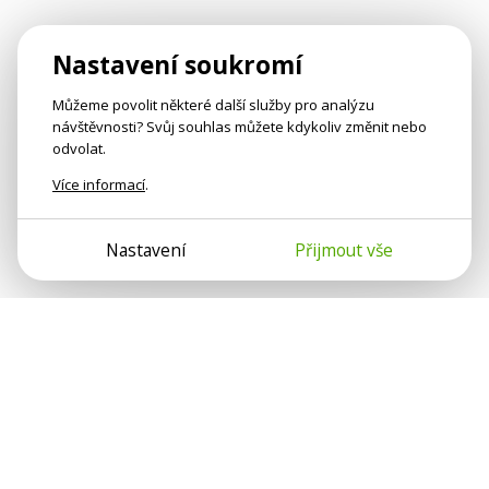
Nastavení soukromí
Můžeme povolit některé další služby pro analýzu
návštěvnosti? Svůj souhlas můžete kdykoliv změnit nebo
odvolat.
Více informací
.
Nastavení
Přijmout vše
Psychologové a psychoterapeuti na webu Psychologie.cz
sdílí své zkušenosti s lidmi, kterým se nemohou věnovat
osobně. Připojte se k nám, podporujeme se navzájem.