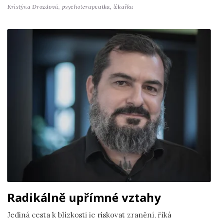
Kristýna Drozdová,
psychoterapeutka, lékařka
Radikálně upřímné vztahy
Jediná cesta k blízkosti je riskovat zranění, říká