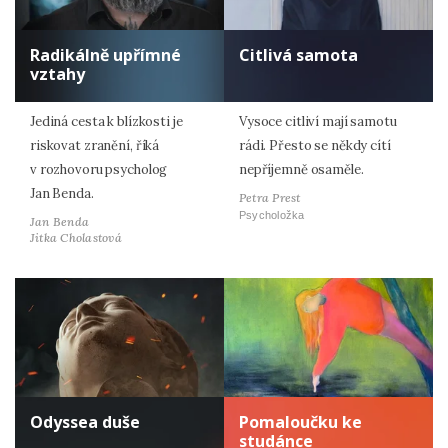
Radikálně upřímné
Citlivá samota
vztahy
Jediná cesta k blízkosti je
Vysoce citliví mají samotu
riskovat zranění, říká
rádi. Přesto se někdy cítí
v rozhovoru psycholog
nepříjemně osaměle.
Jan Benda.
Petra Prest
Psycholožka
Jan Benda
Jitka Cholastová
Odyssea duše
Pomaloučku ke
studánce