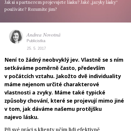
Jak si s partnerem projevujete lásku? Jaké „jazyky lásky“
používáte? Rozumíte jim?
Andrea Novotná
Publicistka
25. 5. 2017
Není to žádný neobvyklý jev. Vlastně se s ním
setkáváme poměrně často, především
v počátcích vztahu. Jakožto dvě individuality
máme nejenom určité charakterové
vlastnosti a zvyky. Máme také typické
způsoby chování, které se projevují mimo jiné
v tom, jak dáváme našemu protějšku
najevo lásku.
Při své práci s klienty učím lidi efektivně