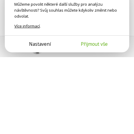
Můžeme povolit některé další služby pro analýzu
návštěvnosti? Svůj souhlas můžete kdykoliv změnit nebo
odvolat.
Více informací
.
Nastavení
Přijmout vše
Pomoc s platbou
Jan Smetánka
Psychologové a psychoterapeuti na webu Psychologie.cz
sdílí své zkušenosti s lidmi, kterým se nemohou věnovat
osobně. Připojte se k nám, podporujeme se navzájem.
Díky.
Předplatné
Darujte předplatné