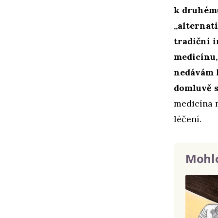
k druhému
„alternat
tradiční 
medicínu,
nedávám k
domluvě s 
medicína 
léčení.
Mohlo