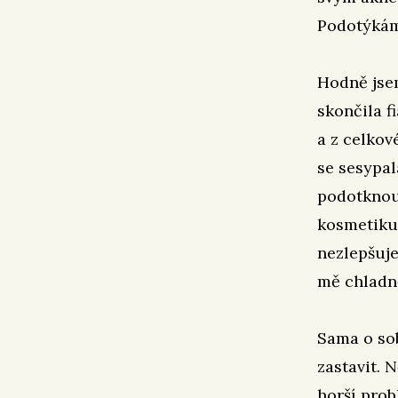
Podotýkám,
Hodně jse
skončila f
a z celkov
se sesypal
podotknout
kosmetiku 
nezlepšuje
mě chladn
Sama o sob
zastavit. 
horší prob