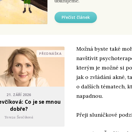
ubližujeme.
Přečíst článek
Možná byste také mo
PŘEDNÁŠKA
navštívit psychoterap
kterým je možné si p
jak o zvládání akné, t
o dalších tématech, k
21. ZÁŘÍ 2026
napadnou.
evčíková: Co je se mnou
dobře?
Přeji sluníčkové podz
Tereza Ševčíková