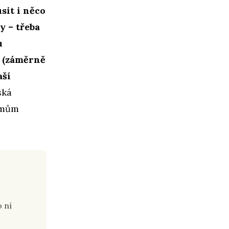
sit i něco
y – třeba
u
i (záměrně
aší
ská
émům
 ní