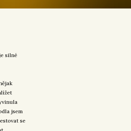
e silné
nějak
lížet
yvinula
odla jsem
cestovat se
t.