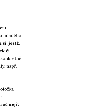
azu
ro mladého
si, jestli
ek či
 konkrétně
ly, např.
toložka
e
roč nejít