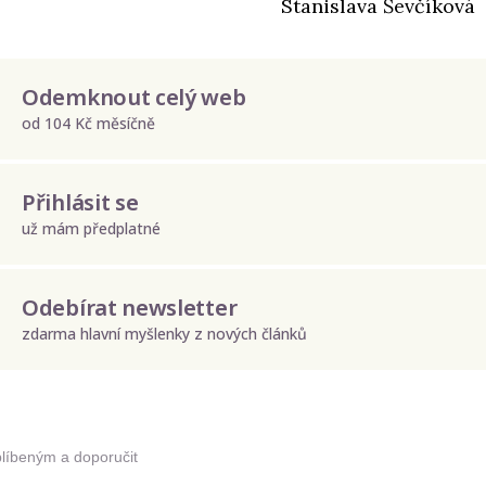
Stanislava Ševčíková
Odemknout celý web
od 104 Kč měsíčně
Přihlásit se
už mám předplatné
Odebírat newsletter
zdarma hlavní myšlenky z nových článků
Odeslat
Zadáním e-mailu souhlasíte se zpracováním osobních údajů.
blíbeným a doporučit