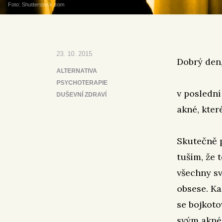
Foto: Shutterstock.com
23. 10. 2015
Dobrý den
ALTERNATIVA
PSYCHOTERAPIE
v poslední
DUŠEVNÍ ZDRAVÍ
akné, kter
Skutečně p
tuším, že 
všechny sv
obsese. Ka
se bojkoto
svým akné 