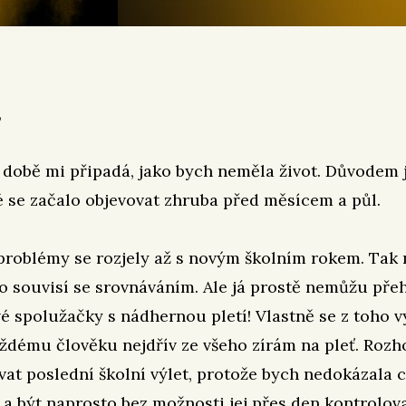
,
 době mi připadá, jako bych neměla život. Důvodem j
é se začalo objevovat zhruba před měsícem a půl.
roblémy se rozjely až s novým školním rokem. Tak 
to souvisí se srovnáváním. Ale já prostě nemůžu přeh
é spolužačky s nádhernou pletí! Vlastně se z toho v
ždému člověku nejdřív ze všeho zírám na pleť. Rozh
vat poslední školní výlet, protože bych nedokázala 
a být naprosto bez možnosti jej přes den kontrolova