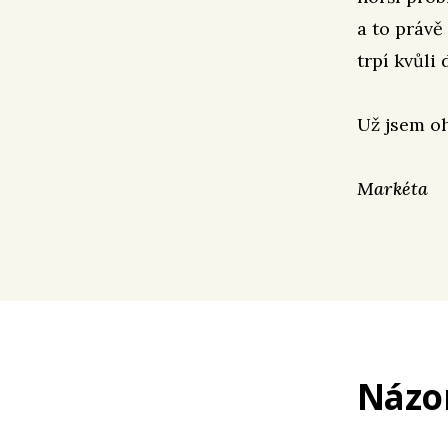
a to právě
trpí kvůli
Už jsem oh
Markéta
Názo