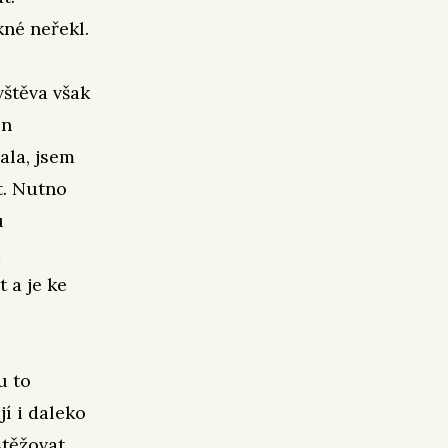
né neřekl.
štěva však
in
ala, jsem
t. Nutno
u
 a je ke
u to
jí i daleko
těžovat,