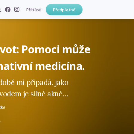
Přihlásit
Předplatné
život: Pomoci může
rnativní medicína.
době mi připadá, jako
vodem je silné akné…
tka
.