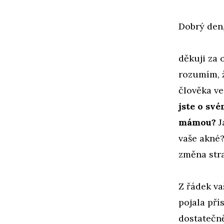
Dobrý den
děkuji za 
rozumím, 
člověka ve
jste o sv
mámou?
J
vaše akné?
změna stra
Z řádek va
pojala pří
dostatečně