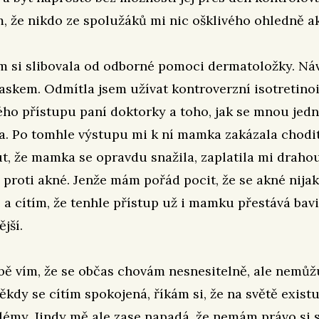
 že nikdo ze spolužáků mi nic ošklivého ohledně ak
m si slibovala od odborné pomoci dermatoložky. Náv
iaskem. Odmítla jsem užívat kontroverzní isotretino
ého přístupu paní doktorky a toho, jak se mnou jedn
a. Po tomhle výstupu mi k ní mamka zakázala chodi
, že mamka se opravdu snažila, zaplatila mi draho
proti akné. Jenže mám pořád pocit, že se akné nijak
 a cítím, že tenhle přístup už i mamku přestává bavit
ější.
ě vím, že se občas chovám nesnesitelně, ale nemůž
Někdy se cítím spokojená, říkám si, že na světě existu
lémy. Jindy mě ale zase napadá, že nemám právo si s