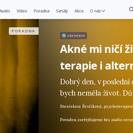
Audio
Video
Poradna
Seriály
Akce
O nás
PORADNA
odemčené
Akné mi ničí 
terapie i alte
Dobrý den, v poslední 
bych neměla život. Dů
Stanislava Ševčíková,
psychoterapeu
Poradnu zveřejňujeme bez audio verze