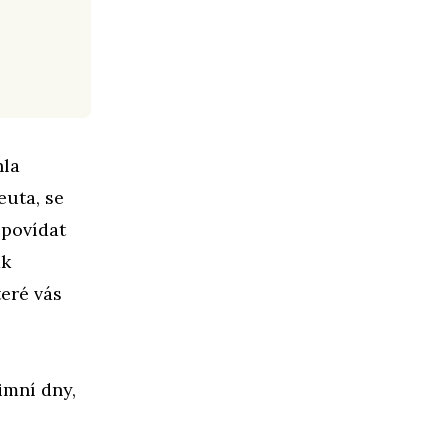
hla
euta, se
opovídat
ak
teré vás
imní dny,