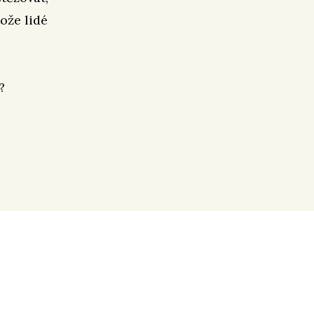
tože lidé
?