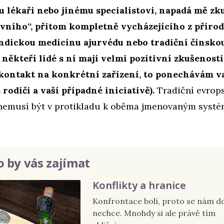
 lékaři nebo jinému specialistovi, napadá mě zku
ivního“, přitom kompletně vycházejícího z přírod
indickou medicínu ajurvédu nebo tradiční čínsko
 někteří lidé s ní mají velmi pozitivní zkušenost
ontakt na konkrétní zařízení, to ponechávám v
rodiči a vaší případné iniciativě).
Tradiční evrop
nemusí být v protikladu k oběma jmenovaným syst
 by vás zajímat
Konflikty a hranice
Konfrontace bolí, proto se nám do
nechce. Mnohdy si ale právě tím