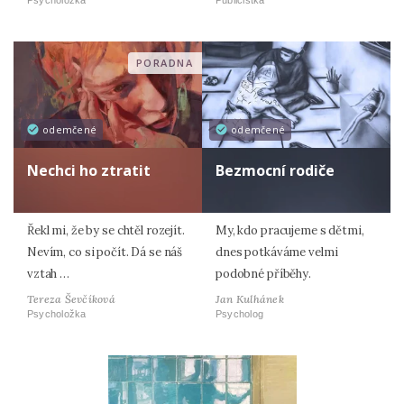
PORADNA
odemčené
odemčené
Nechci ho ztratit
Bezmocní rodiče
Řekl mi, že by se chtěl rozejít.
My, kdo pracujeme s dětmi,
Nevím, co si počít. Dá se náš
dnes potkáváme velmi
vztah …
podobné příběhy.
Tereza Ševčíková
Jan Kulhánek
Psycholožka
Psycholog