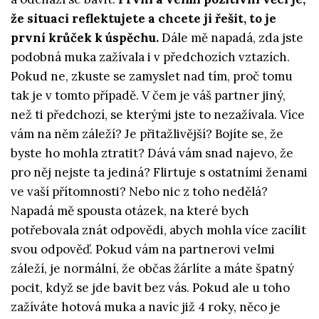
že situaci reflektujete a chcete ji řešit, to je
první krůček k úspěchu.
Dále mě napadá, zda jste
podobná muka zažívala i v předchozích vztazích.
Pokud ne, zkuste se zamyslet nad tím, proč tomu
tak je v tomto případě. V čem je váš partner jiný,
než ti předchozí, se kterými jste to nezažívala. Více
vám na něm záleží? Je přitažlivější? Bojíte se, že
byste ho mohla ztratit? Dává vám snad najevo, že
pro něj nejste ta jediná? Flirtuje s ostatními ženami
ve vaší přítomnosti? Nebo nic z toho nedělá?
Napadá mě spousta otázek, na které bych
potřebovala znát odpovědi, abych mohla více zacílit
svou odpověď. Pokud vám na partnerovi velmi
záleží, je normální, že občas žárlíte a máte špatný
pocit, když se jde bavit bez vás. Pokud ale u toho
zažíváte hotová muka a navíc již 4 roky, něco je