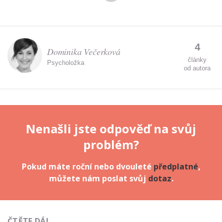
4
Dominika Večerková
články
Psycholožka
od autora
Nenašli jste odpověď na svůj
problém?
Pokud máte roční nebo dvouleté
předplatné
,
můžete nám poslat svůj
dotaz
.
ČTĚTE DÁL