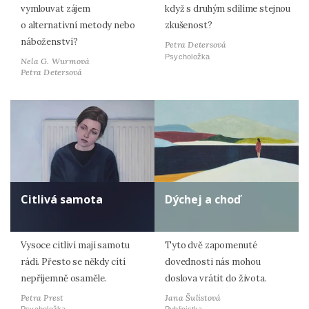
vymlouvat zájem
když s druhým sdílíme stejnou
o alternativní metody nebo
zkušenost?
náboženství?
Petra Detersová
Psycholožka
Nela G. Wurmová
Petra Detersová
Citlivá samota
Dýchej a choď
Vysoce citliví mají samotu
Tyto dvě zapomenuté
rádi. Přesto se někdy cítí
dovednosti nás mohou
nepříjemně osaměle.
doslova vrátit do života.
Petra Prest
Jana Šulistová
Psycholožka
Publicistka