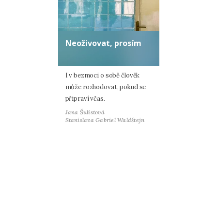
Neoživovat, prosím
I v bezmoci o sobě člověk
může rozhodovat, pokud se
připraví včas.
Jana Šulistová
Stanislava Gabriel Waldštejn