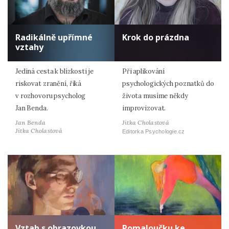
Radikálně upřímné
Krok do prázdna
vztahy
Jediná cesta k blízkosti je
Při aplikování
riskovat zranění, říká
psychologických poznatků do
v rozhovoru psycholog
života musíme někdy
Jan Benda.
improvizovat.
Jan Benda
Jitka Cholastová
Jitka Cholastová
Editorka Psychologie.cz
Vztah s obrazovkou
Pomaloučku ke