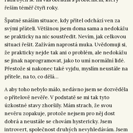
řeším téměř čtyři roky.
Špatně snáším situace, kdy přítel odchází ven za
svými přáteli. Většinou jsem doma sama a nedokážu
se prakticky na nic soustředit. Nevím, jak celkovou
situaci řešit. Zažívám naprostá muka. Uvědomuji si,
že prakticky nejde tak ani o problém, ale nedokážu
se jinak naprogramovat, jako to umí normální lidé.
Přestože si nakonec také vyjdu, myslím neustále na
přítele, na to, co dělá…
A aby toho nebylo málo, nedávno jsem se dozvěděla
o přítelově nevěře. V podstatě se mi tak tyto
úzkostné stavy zhoršily. Mám strach, že svou
nevěru zopakuje, protože nejsem pro něj dost
dobrá a neustále se chovám hystericky. Jsem
introvert, společnost druhých nevyhledávám. Jsem