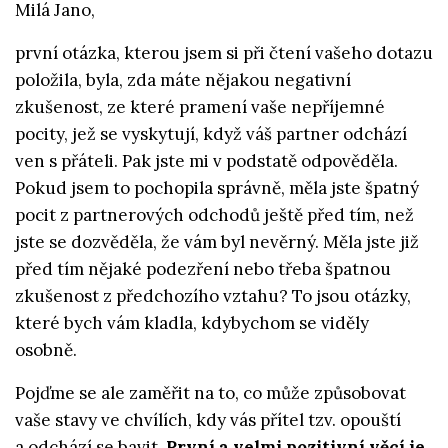
Milá Jano,
první otázka, kterou jsem si při čtení vašeho dotazu
položila, byla, zda máte nějakou negativní
zkušenost, ze které pramení vaše nepříjemné
pocity, jež se vyskytují, když váš partner odchází
ven s přáteli. Pak jste mi v podstatě odpověděla.
Pokud jsem to pochopila správně, měla jste špatný
pocit z partnerových odchodů ještě před tím, než
jste se dozvěděla, že vám byl nevěrný. Měla jste již
před tím nějaké podezření nebo třeba špatnou
zkušenost z předchozího vztahu? To jsou otázky,
které bych vám kladla, kdybychom se viděly
osobně.
Pojďme se ale zaměřit na to, co může způsobovat
vaše stavy ve chvílích, kdy vás přítel tzv. opouští
a odchází se bavit.
První a velmi pozitivní věcí je,