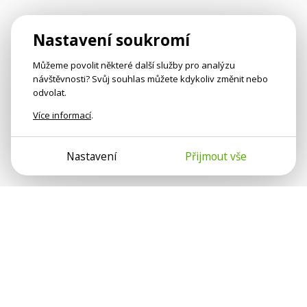
Nastavení soukromí
Můžeme povolit některé další služby pro analýzu
návštěvnosti? Svůj souhlas můžete kdykoliv změnit nebo
odvolat.
Více informací
.
Nastavení
Přijmout vše
Psychologové a psychoterapeuti na webu Psychologie.cz
sdílí své zkušenosti s lidmi, kterým se nemohou věnovat
osobně. Připojte se k nám, podporujeme se navzájem.