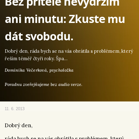
Bez přítele nevydržím
ani minutu: Zkuste mu
dát svobodu.
Dobrý den, ráda bych se na vás obrátila s problémem, který
řeším téměř čtyři roky. Špa…
Dominika Večerková,
psycholožka
Poradnu zveřejňujeme bez audio verze.
11. 6. 2013
Dobrý den,
ráda bych se na vás obrátila s problémem, který