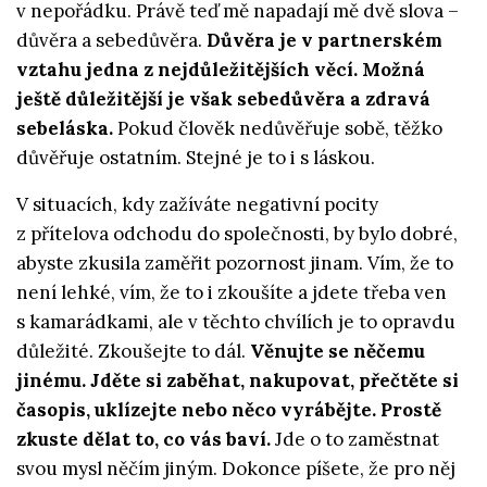
v nepořádku. Právě teď mě napadají mě dvě slova –
důvěra a sebedůvěra.
Důvěra je v partnerském
vztahu jedna z nejdůležitějších věcí. Možná
ještě důležitější je však sebedůvěra a zdravá
sebeláska.
Pokud člověk nedůvěřuje sobě, těžko
důvěřuje ostatním. Stejné je to i s láskou.
V situacích, kdy zažíváte negativní pocity
z přítelova odchodu do společnosti, by bylo dobré,
abyste zkusila zaměřit pozornost jinam. Vím, že to
není lehké, vím, že to i zkoušíte a jdete třeba ven
s kamarádkami, ale v těchto chvílích je to opravdu
důležité. Zkoušejte to dál.
Věnujte se něčemu
jinému. Jděte si zaběhat, nakupovat, přečtěte si
časopis, uklízejte nebo něco vyrábějte. Prostě
zkuste dělat to, co vás baví.
Jde o to zaměstnat
svou mysl něčím jiným. Dokonce píšete, že pro něj