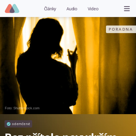
Články
Audio
Video
PORADNA
Foto: Shutterstock.com
odemčené