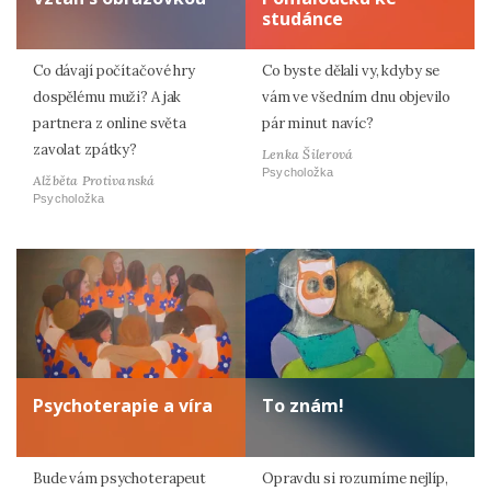
studánce
Co dávají počítačové hry
Co byste dělali vy, kdyby se
dospělému muži? A jak
vám ve všedním dnu objevilo
partnera z online světa
pár minut navíc?
zavolat zpátky?
Lenka Šilerová
Psycholožka
Alžběta Protivanská
Psycholožka
Psychoterapie a víra
To znám!
Bude vám psychoterapeut
Opravdu si rozumíme nejlíp,