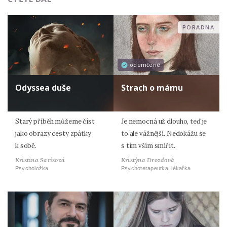
PORADNA
odemčené
Odyssea duše
Strach o mámu
Starý příběh můžeme číst
Je nemocná už dlouho, teď je
jako obrazy cesty zpátky
to ale vážnější. Nedokážu se
k sobě.
s tím vším smířit.
Kristina Sarisová
Kristýna Drozdová
Psycholožka
Psychoterapeutka, lékařka