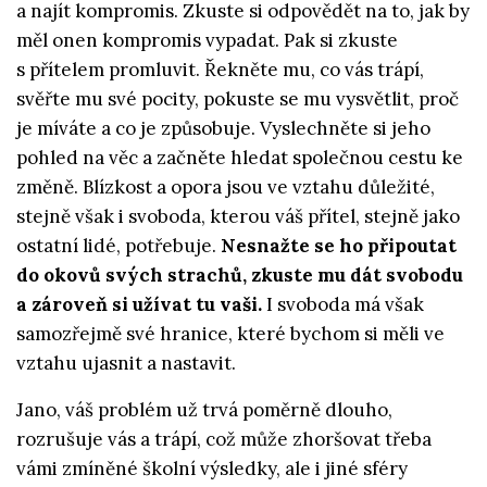
a najít kompromis. Zkuste si odpovědět na to, jak by
měl onen kompromis vypadat. Pak si zkuste
s přítelem promluvit. Řekněte mu, co vás trápí,
svěřte mu své pocity, pokuste se mu vysvětlit, proč
je míváte a co je způsobuje. Vyslechněte si jeho
pohled na věc a začněte hledat společnou cestu ke
změně. Blízkost a opora jsou ve vztahu důležité,
stejně však i svoboda, kterou váš přítel, stejně jako
ostatní lidé, potřebuje.
Nesnažte se ho připoutat
do okovů svých strachů, zkuste mu dát svobodu
a zároveň si užívat tu vaši.
I svoboda má však
samozřejmě své hranice, které bychom si měli ve
vztahu ujasnit a nastavit.
Jano, váš problém už trvá poměrně dlouho,
rozrušuje vás a trápí, což může zhoršovat třeba
vámi zmíněné školní výsledky, ale i jiné sféry