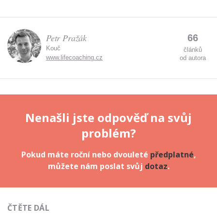
Petr Pražák
66
Kouč
článků
www.lifecoaching.cz
od autora
Nenašli jste odpověď na svůj
problém?
Pokud máte roční nebo dvouleté
předplatné
,
můžete nám poslat svůj
dotaz
.
ČTĚTE DÁL