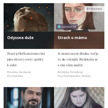
PORADNA
odemčené
Odyssea duše
Strach o mámu
Starý příběh můžeme číst
Je nemocná už dlouho, teď je
jako obrazy cesty zpátky
to ale vážnější. Nedokážu se
k sobě.
s tím vším smířit.
Kristina Sarisová
Kristýna Drozdová
Psycholožka
Psychoterapeutka, lékařka