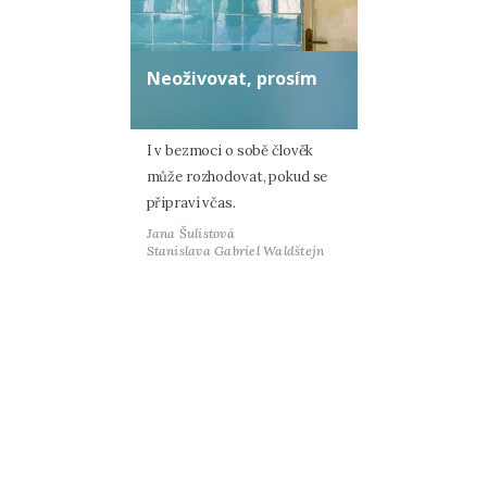
Neoživovat, prosím
I v bezmoci o sobě člověk
může rozhodovat, pokud se
připraví včas.
Jana Šulistová
Stanislava Gabriel Waldštejn