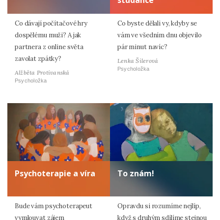
Co dávají počítačové hry
Co byste dělali vy, kdyby se
dospělému muži? A jak
vám ve všedním dnu objevilo
partnera z online světa
pár minut navíc?
zavolat zpátky?
Lenka Šilerová
Psycholožka
Alžběta Protivanská
Psycholožka
Psychoterapie a víra
To znám!
Bude vám psychoterapeut
Opravdu si rozumíme nejlíp,
vymlouvat zájem
když s druhým sdílíme stejnou