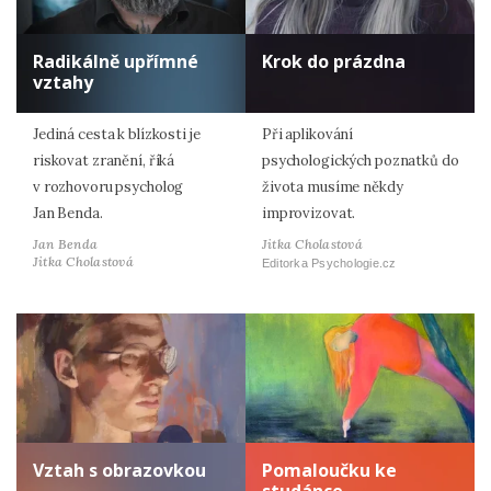
Radikálně upřímné
Krok do prázdna
vztahy
Jediná cesta k blízkosti je
Při aplikování
riskovat zranění, říká
psychologických poznatků do
v rozhovoru psycholog
života musíme někdy
Jan Benda.
improvizovat.
Jan Benda
Jitka Cholastová
Jitka Cholastová
Editorka Psychologie.cz
Vztah s obrazovkou
Pomaloučku ke
studánce