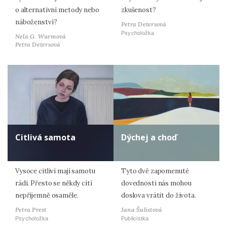
o alternativní metody nebo
zkušenost?
náboženství?
Petra Detersová
Psycholožka
Nela G. Wurmová
Petra Detersová
Citlivá samota
Dýchej a choď
Vysoce citliví mají samotu
Tyto dvě zapomenuté
rádi. Přesto se někdy cítí
dovednosti nás mohou
nepříjemně osaměle.
doslova vrátit do života.
Petra Prest
Jana Šulistová
Psycholožka
Publicistka