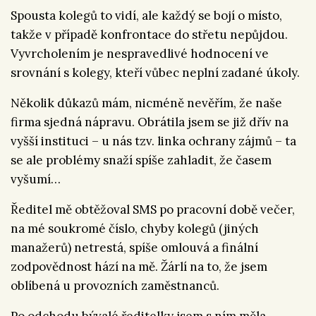
Spousta kolegů to vidí, ale každý se bojí o místo,
takže v případě konfrontace do střetu nepůjdou.
Vyvrcholením je nespravedlivé hodnocení ve
srovnání s kolegy, kteří vůbec neplní zadané úkoly.
Několik důkazů mám, nicméně nevěřím, že naše
firma sjedná nápravu. Obrátila jsem se již dřív na
vyšší instituci – u nás tzv. linka ochrany zájmů – ta
se ale problémy snaží spíše zahladit, že časem
vyšumí…
Ředitel mě obtěžoval SMS po pracovní době večer,
na mé soukromé číslo, chyby kolegů (jiných
manažerů) netrestá, spíše omlouvá a finální
zodpovědnost hází na mě. Žárlí na to, že jsem
oblíbená u provozních zaměstnanců.