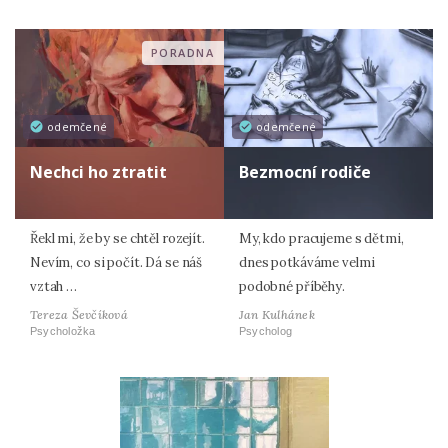
PORADNA
odemčené
odemčené
Nechci ho ztratit
Bezmocní rodiče
Řekl mi, že by se chtěl rozejít.
My, kdo pracujeme s dětmi,
Nevím, co si počít. Dá se náš
dnes potkáváme velmi
vztah …
podobné příběhy.
Tereza Ševčíková
Jan Kulhánek
Psycholožka
Psycholog