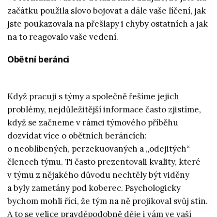
začátku použila slovo bojovat a dále vaše líčení, jak
jste poukazovala na přešlapy i chyby ostatních a jak
na to reagovalo vaše vedení.
Obětní beránci
Když pracuji s týmy a společně řešíme jejich
problémy, nejdůležitější informace často zjistíme,
když se začneme v rámci týmového příběhu
dozvídat více o obětních beráncích:
o neoblíbených, perzekuovaných a „odejitých“
členech týmu. Ti často prezentovali kvality, které
v týmu z nějakého důvodu nechtěly být viděny
a byly zametány pod koberec. Psychologicky
bychom mohli říci, že tým na ně projikoval svůj stín.
A to se velice pravděpodobně děje i vám ve vaší