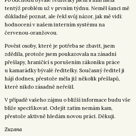
Po odchodu bývalé ředitelky jsem s ním měla
tentýž problém už v prvním týdnu. Neměl šanci mě
důkladně poznat, ale řekl svůj názor, jak mě vidí:
hodnocení v našem interním systému na
červenou‑oranžovou.
Pověst osoby, které je potřeba se zbavit, jsem
zdědila, protože jsem poukazovala na zásadní
přešlapy, hraničící s porušením zákoníku práce
u kamarádky bývalé ředitelky. Současný ředitel ji
hájí dodnes, přestože měla již několik přešlapů,
které nikdo zásadně neřešil.
V případě vašeho zájmu o bližší informace budu vše
blíže specifikovat. Odejít zatím nemám kam,
přestože aktivně hledám novou práci. Děkuji.
Zuzana