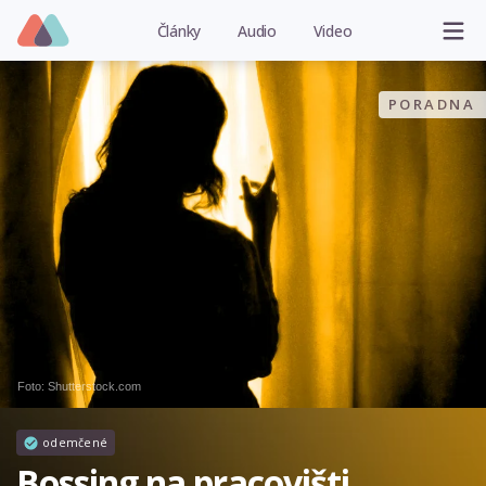
Články
Audio
Video
PORADNA
Foto: Shutterstock.com
odemčené
Bossing na pracovišti.