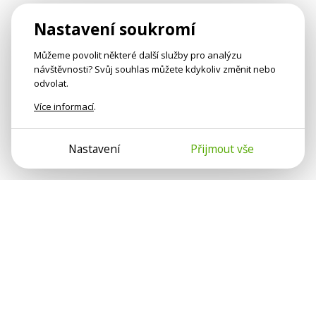
Nastavení soukromí
Můžeme povolit některé další služby pro analýzu
návštěvnosti? Svůj souhlas můžete kdykoliv změnit nebo
odvolat.
Více informací
.
Nastavení
Přijmout vše
Psychologové a psychoterapeuti na webu Psychologie.cz
sdílí své zkušenosti s lidmi, kterým se nemohou věnovat
osobně. Připojte se k nám, podporujeme se navzájem.
Díky.