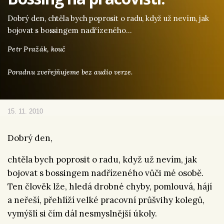
Dobrý den, chtěla bych poprosit o radu, když už nevím, jak
bojovat s bossingem nadřízeného…
Petr Pražák,
kouč
Poradnu zveřejňujeme bez audio verze.
15. 11. 2010
Dobrý den,
chtěla bych poprosit o radu, když už nevím, jak
bojovat s bossingem nadřízeného vůči mé osobě.
Ten člověk lže, hledá drobné chyby, pomlouvá, hájí
a neřeší, přehlíží velké pracovní průšvihy kolegů,
vymýšlí si čím dál nesmyslnější úkoly.