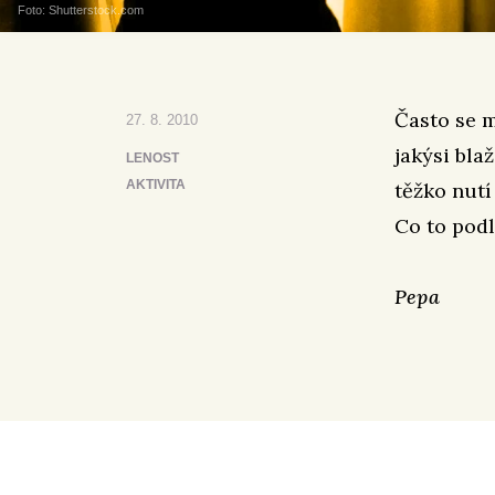
Foto: Shutterstock.com
Často se m
27. 8. 2010
jakýsi bla
LENOST
AKTIVITA
těžko nutí
Co to podl
Pepa