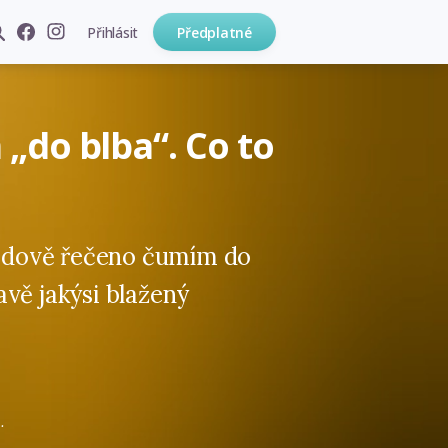
Přihlásit
Předplatné
„do blba“. Co to
 lidově řečeno čumím do
vě jakýsi blažený
.