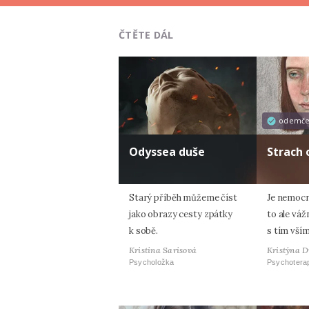
ČTĚTE DÁL
odemč
Odyssea duše
Strach
Starý příběh můžeme číst
Je nemocná
jako obrazy cesty zpátky
to ale váž
k sobě.
s tím vším
Kristina Sarisová
Kristýna 
Psycholožka
Psychoterap