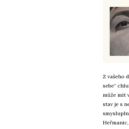
Z vašeho 
sebe“ chlu
může mít v
stav je s 
smysluplný
Heřmanic, 