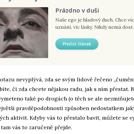
Prázdno v duši
Naše ego je hladový duch. Chce víc
uznání, víc lásky. Nikdy nemá dost.
Přečíst článek
dotazu nevyplývá, zda se svým lidově řečeno „čumě
bíte, či zda chcete nějakou radu, jak s ním přestat. 
ymeteno také po drogách (o těch se ale nezmiňujete
největší pravděpodobností způsoben nedostatkem jak
ch aktivit. Kdyby vás to přestalo bavit, můžete se v
tam vás to zaručeně přejde.