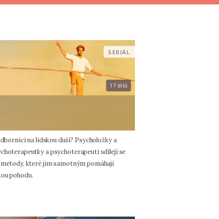
SERIÁL
17 dílů
odborníci na lidskou duši? Psycholožky a
choterapeutky a psychoterapeuti sdílejí se
a metody, které jim samotným pomáhají
kou pohodu.