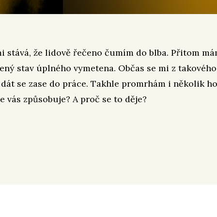
i stává, že lidově řečeno čumím do blba. Přitom má
žený stav úplného vymetena. Občas se mi z takového
 dát se zase do práce. Takhle promrhám i několik h
e vás způsobuje? A proč se to děje?