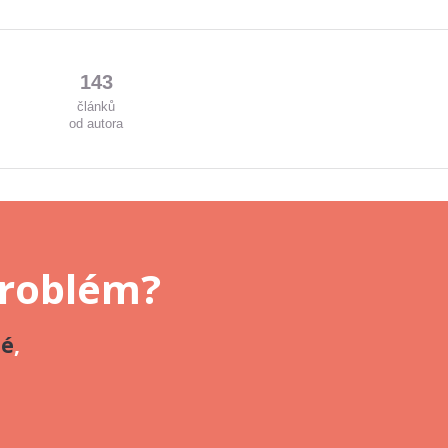
143
článků
od autora
problém?
né
,