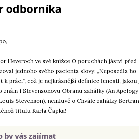
r odborníka
po,
or Heveroch ve své knížce O poruchách jáství před 
zoval jednoho svého pacienta slovy: „Neposedla ho
t k práci“, což je nejkrásnější definice lenosti, jako
to znám i Stevensonovu Obranu zahálky (An Apology f
Louis Stevenson), nemluvě o Chvále zahálky Bertra
téhož titulu Karla Čapka!
 by vás zajímat