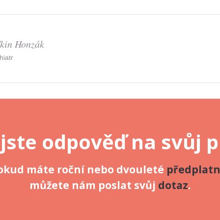
kin Honzák
hiatr
 jste odpověď na svůj 
okud máte roční nebo dvouleté
předplat
můžete nám poslat svůj
dotaz
.