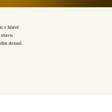
m v hlavě
 stavu
odin denně.