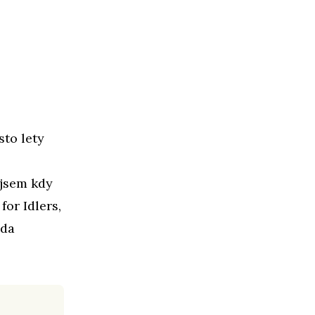
sto lety
u jsem kdy
or Idlers,
nda