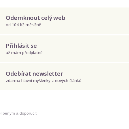
Odemknout celý web
od 104 Kč měsíčně
Přihlásit se
už mám předplatné
Odebírat newsletter
zdarma hlavní myšlenky z nových článků
Odeslat
Zadáním e-mailu souhlasíte se zpracováním osobních údajů.
blíbeným a doporučit