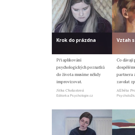
Krok do prázdna
Vztah 
Při aplikování
Co dávají
psychologických poznatků
dospělému
do života musíme někdy
partnera z
improvizovat.
zavolat z
Jitka Cholastová
Alžběta Pr
Editorka Psychologie.cz
Psycholožk