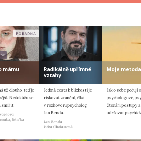
PORADNA
ené
 o mámu
Radikálně upřímné
Moje metoda
vztahy
 už dlouho, teď je
Jediná cesta k blízkosti je
Jak o sebe pečují 
nější. Nedokážu se
riskovat zranění, říká
psychologové, psy
 smířit.
v rozhovoru psycholog
čtenáři postupy 
Jan Benda.
udržovat psychic
Drozdová
eutka, lékařka
Jan Benda
Jitka Cholastová