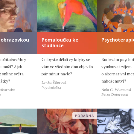
s obrazovkou
Pomaloučku ke
Psychoterapie
studánce
 počítačové hry
Co byste dělali vy, kdyby se
Bude vám psycho
 muži? A jak
vám ve všedním dnu objevilo
vymlouvat zájem
 online světa
pár minut navíc?
o alternativní me
pátky?
náboženství?
Lenka Šilerová
Psycholožka
otivanská
Nela G. Wurmová
Petra Detersová
a
PORADNA