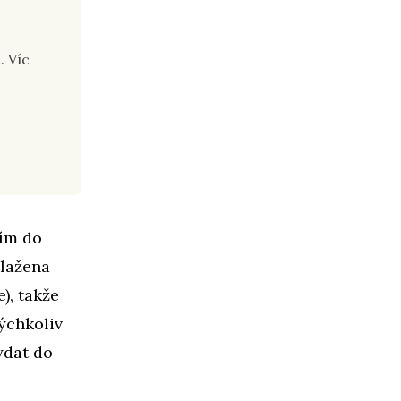
. Víc
ním do
Blažena
), takže
ýchkoliv
ydat do