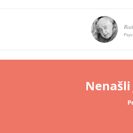
Rad
Psyc
Nenašli
P