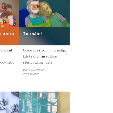
 a víra
To znám!
terapeut
Opravdu si rozumíme nejlíp,
když s druhým sdílíme
tody nebo
stejnou zkušenost?
Petra Detersová
Psycholožka