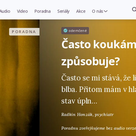
Audio
Video
Poradna
Seriály
Akce
O nás
odemčené
PORADNA
Často koukám 
způsobuje?
Často se mi stává, že
blba. Přitom mám v hla
stav úpln…
Radkin Honzák,
psychiatr
Poradnu zveřejňujeme bez audio verze