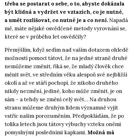
třeba se postarat o sebe, o to, abyste dokázala
být klidná a vydržet ve vztazích, co je nutné,
a umět rozlišovat, co nutné je a co není.
Napadá
mě, máte nějaké osvědčené metody vyrovnání se,
které se v průběhu let osvědčily?
Přemýšlím, když sedím nad vaším dotazem ohledě
možností pomoci tátovi, že na jedné straně druhé
nemůžeme změnit, říká se, že mladý člověk chce
měnit svět, ve středním věku alespoň své nejbližší
okolí a až ve stáří pochopí, že nikoho druhého
nikdy nezmění, jediné, koho může změnit, je on
sám – a tehdy se změní celý svět… Na druhou
stranu můžeme druhým lidem významně vyjít
vstříc našim porozuměním. Předpokládám, že po
tolika letech jsou tátovy výbuchy vzteku oněmi
pomyslnými posledními kapkami.
Možná má