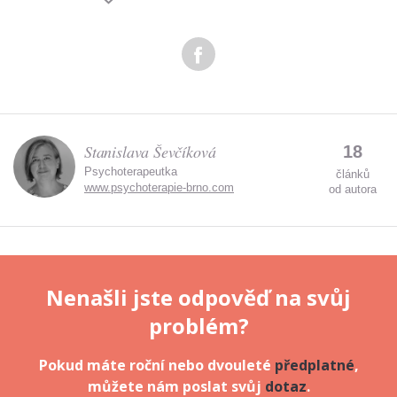
Zadáním e-mailu souhlasíte se zpracováním osobních
údajů.
Stanislava Ševčíková
18
Psychoterapeutka
článků
www.psychoterapie-brno.com
od autora
Nenašli jste odpověď na svůj
problém?
Pokud máte roční nebo dvouleté
předplatné
,
můžete nám poslat svůj
dotaz
.