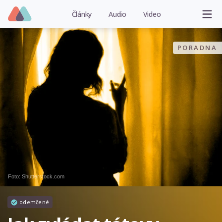
Články
Audio
Video
PORADNA
Foto: Shutterstock.com
odemčené