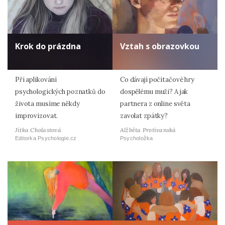
Krok do prázdna
Vztah s obrazovkou
Při aplikování
Co dávají počítačové hry
psychologických poznatků do
dospělému muži? A jak
života musíme někdy
partnera z online světa
improvizovat.
zavolat zpátky?
Jitka Cholastová
Alžběta Protivanská
Editorka Psychologie.cz
Psycholožka