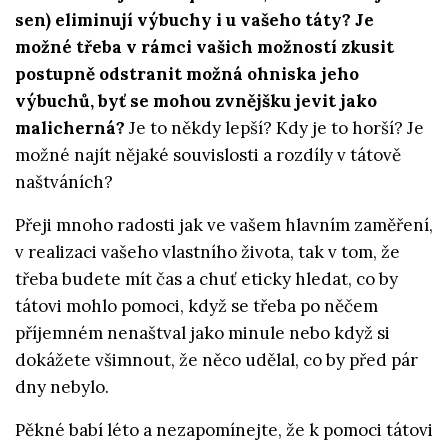
sen) eliminují výbuchy i u vašeho táty? Je
možné třeba v rámci vašich možností zkusit
postupně odstranit možná ohniska jeho
výbuchů, byť se mohou zvnějšku jevit jako
malicherná?
Je to někdy lepší? Kdy je to horší? Je
možné najít nějaké souvislosti a rozdíly v tátově
naštváních?
Přeji mnoho radosti jak ve vašem hlavním zaměření,
v realizaci vašeho vlastního života, tak v tom, že
třeba budete mít čas a chuť eticky hledat, co by
tátovi mohlo pomoci, když se třeba po něčem
příjemném nenaštval jako minule nebo když si
dokážete všimnout, že něco udělal, co by před pár
dny nebylo.
Pěkné babí léto a nezapomínejte, že k pomoci tátovi