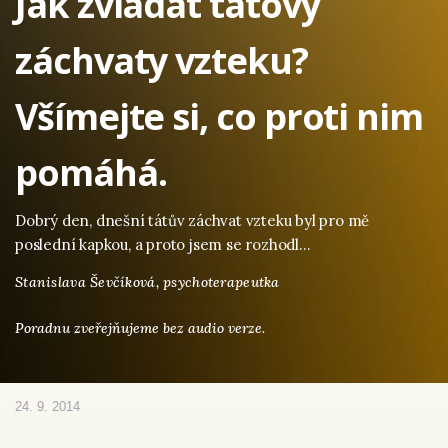
Jak zvládat tátovy
záchvaty vzteku?
Všímejte si, co proti nim
pomáhá.
Dobrý den, dnešní tátův záchvat vzteku byl pro mě
poslední kapkou, a proto jsem se rozhodl…
Stanislava Ševčíková,
psychoterapeutka
Poradnu zveřejňujeme bez audio verze.
24. 9. 2014