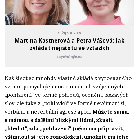
7. ŘÍJNA 2026
Martina Kastnerová a Petra Vášová: Jak
zvládat nejistotu ve vztazích
Psychologie.cz
Náš život se mnohdy vlastně skládá z vyrovnaného
vztahu pomyslných emocionálních vzájemných
„pohlazení“ ve formě pohledů, ocenění, laskavých
slov, ale také z „pohlavků“ ve formě nevšímání si,
verbální a neverbální agrese apod.
Můžete sama,
s mámou, s dalšími blízkými lidmi, zkusit
„hledat“, zda „pohlazení“ (něco mu připravit,
všimnout si jeho rozpoložení, umožnit mu jeho