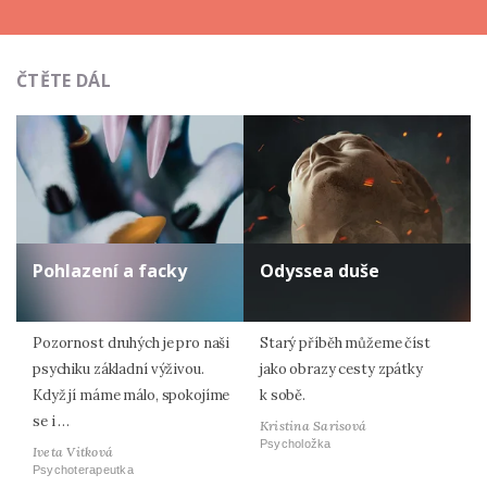
ČTĚTE DÁL
Pohlazení a facky
Odyssea duše
Pozornost druhých je pro naši
Starý příběh můžeme číst
psychiku základní výživou.
jako obrazy cesty zpátky
Když jí máme málo, spokojíme
k sobě.
se i …
Kristina Sarisová
Psycholožka
Iveta Vitková
Psychoterapeutka