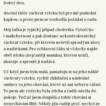
Dobrý den,
dnešní tátův záchvat vzteku byl pro mě poslední
kapkou, a proto jsem se rozhodla požádat o radu.
Můj taťka je typický případ cholerika. Vytočí ho
i malichernost a pak dostane nekontrolovatelný
záchvat vzteku, při kterém nešetří sprostými slovy
a nadávkami. Pro zchlazení žáhy si vždycky najde
oběť útoku (nejčastěji mamku), kterou uráží,
shazuje a sprostě jí nadává.
Už když jsem byla malá, pamatuju si na jeho náhlé
záchvaty vzteku, rychlé zklidnění a následné
omluvy za jeho chování, které už ani neberu vážně.
To jsem ale vždycky byla zticha a radši odešla do
pokoje. Teď už jsem dospělá a tohle chování si
nenechávám líbit. Někdy jdu raději pryč, nechci se