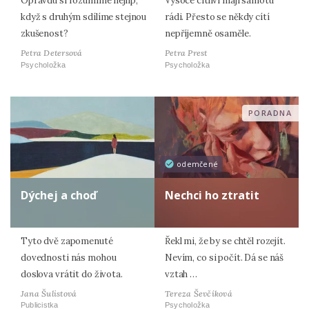
Opravdu si rozumíme nejlíp,
Vysoce citliví mají samotu
když s druhým sdílíme stejnou
rádi. Přesto se někdy cítí
zkušenost?
nepříjemně osaměle.
Petra Detersová
Petra Prest
Psycholožka
Psycholožka
PORADNA
odemčené
Dýchej a choď
Nechci ho ztratit
Tyto dvě zapomenuté
Řekl mi, že by se chtěl rozejít.
dovednosti nás mohou
Nevím, co si počít. Dá se náš
doslova vrátit do života.
vztah …
Jana Šulistová
Tereza Ševčíková
Publicistka
Psycholožka