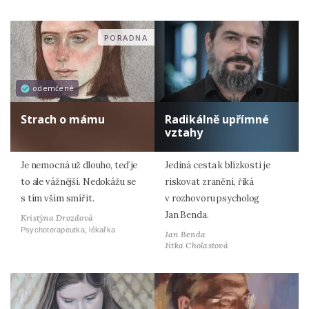
PORADNA
odemčené
Strach o mámu
Radikálně upřímné
vztahy
Je nemocná už dlouho, teď je
Jediná cesta k blízkosti je
to ale vážnější. Nedokážu se
riskovat zranění, říká
s tím vším smířit.
v rozhovoru psycholog
Jan Benda.
Kristýna Drozdová
Psychoterapeutka, lékařka
Jan Benda
Jitka Cholastová