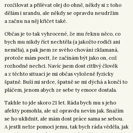
rozčilovat a přilévat olej do ohně, někdy si z toho
dělám i srandu, ale někdy se opravdu neudržím
a začnu na něj křičet také.
Občas je to tak vyhrocené, že mu řeknu něco, co
bych mu nikdy říct nechtěla (a jakožto rodiči ani
neměla), a pak jsem ze svého chování zklamaná,
protože mám pocit, že začínám být jako on, což
rozhodně nechci. Navíc jsem dost citlivý člověk
a z těchto situací je mi občas vyloženě fyzicky
špatně. Buší mi srdce, špatně se mi dýchá a končí to
pláčem, jenom abych ze sebe ty emoce dostala.
Takhle to jde skoro 21 let. Ráda bych mu s jeho
afekty pomohla, ale už opravdu nevím jak. Snažím
se ho uklidnit, ale mám dost práce sama se sebou.
A jestli nelze pomoci jemu, tak bych ráda věděla, jak