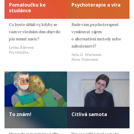
Pomaloučku ke
Psychoterapie a víra
studánce
Co byste dělali vy, kdyby se
Bude vám psychoterapeut
vám ve všedním dnu objevilo
vymlouvat zájem
pár minut navíc?
o alternativní metody nebo
náboženství?
Lenka Šilerová
Psycholožka
Nela G. Wurmová
Petra Detersová
To znám!
Citlivá samota