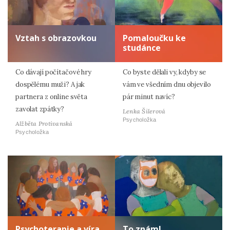
Vztah s obrazovkou
Pomaloučku ke
studánce
Co dávají počítačové hry
Co byste dělali vy, kdyby se
dospělému muži? A jak
vám ve všedním dnu objevilo
partnera z online světa
pár minut navíc?
zavolat zpátky?
Lenka Šilerová
Psycholožka
Alžběta Protivanská
Psycholožka
Psychoterapie a víra
To znám!