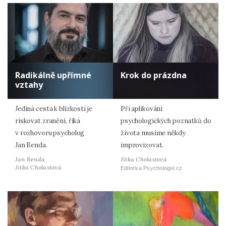
Radikálně upřímné
Krok do prázdna
vztahy
Jediná cesta k blízkosti je
Při aplikování
riskovat zranění, říká
psychologických poznatků do
v rozhovoru psycholog
života musíme někdy
Jan Benda.
improvizovat.
Jan Benda
Jitka Cholastová
Jitka Cholastová
Editorka Psychologie.cz