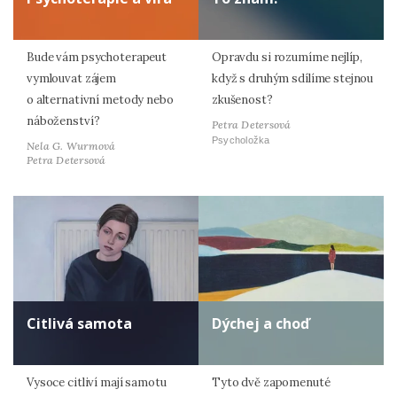
Bude vám psychoterapeut
Opravdu si rozumíme nejlíp,
vymlouvat zájem
když s druhým sdílíme stejnou
o alternativní metody nebo
zkušenost?
náboženství?
Petra Detersová
Psycholožka
Nela G. Wurmová
Petra Detersová
Citlivá samota
Dýchej a choď
Vysoce citliví mají samotu
Tyto dvě zapomenuté