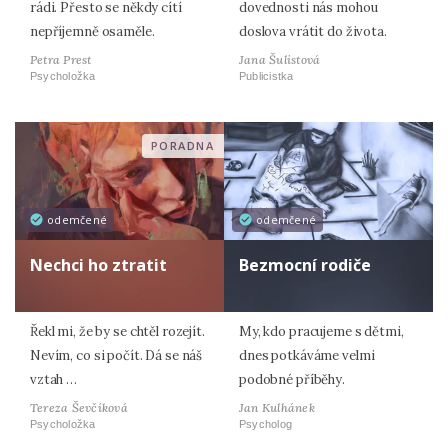
rádi. Přesto se někdy cítí
dovednosti nás mohou
nepříjemně osaměle.
doslova vrátit do života.
Petra Prest
Jana Šulistová
Psycholožka
Publicistka
PORADNA
odemčené
odemčené
Nechci ho ztratit
Bezmocní rodiče
Řekl mi, že by se chtěl rozejít.
My, kdo pracujeme s dětmi,
Nevím, co si počít. Dá se náš
dnes potkáváme velmi
vztah …
podobné příběhy.
Tereza Ševčíková
Jan Kulhánek
Psycholožka
Psycholog