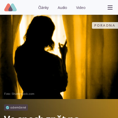
Články
Audio
Video
PORADNA
Foto: Shutterstock.com
odemčené