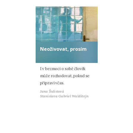
Neoživovat, prosím
I v bezmoci o sobě člověk
může rozhodovat, pokud se
připraví včas.
Jana Šulistová
Stanislava Gabriel Waldštejn