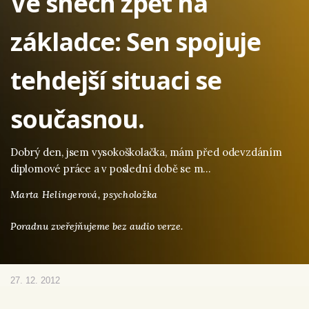
Ve snech zpět na
základce: Sen spojuje
tehdejší situaci se
současnou.
Dobrý den, jsem vysokoškolačka, mám před odevzdáním
diplomové práce a v poslední době se m…
Marta Helingerová,
psycholožka
Poradnu zveřejňujeme bez audio verze.
27. 12. 2012