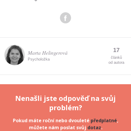
Zadáním e-mailu souhlasíte se zpracováním osobních
údajů.
17
Marta Helingerová
článků
Psycholožka
od autora
Nenašli jste odpověď na svůj
problém?
Pokud máte roční nebo dvouleté
předplatné
,
můžete nám poslat svůj
dotaz
.