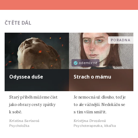
ČTĚTE DÁL
PORADNA
odemčené
Odyssea duše
Strach o mámu
Starý příběh můžeme číst
Je nemocná už dlouho, teď je
jako obrazy cesty zpátky
to ale vážnější. Nedokážu se
k sobě.
s tím vším smířit.
Kristina Sarisová
Kristýna Drozdová
Psycholožka
Psychoterapeutka, lékařka