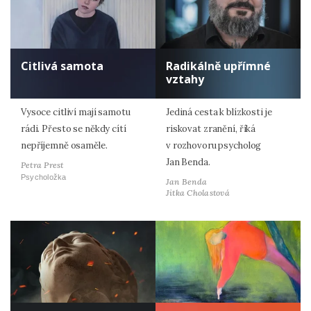
Citlivá samota
Radikálně upřímné
vztahy
Vysoce citliví mají samotu
Jediná cesta k blízkosti je
rádi. Přesto se někdy cítí
riskovat zranění, říká
nepříjemně osaměle.
v rozhovoru psycholog
Jan Benda.
Petra Prest
Psycholožka
Jan Benda
Jitka Cholastová