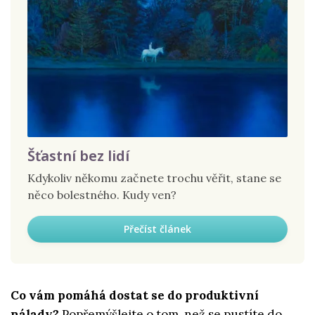
Šťastní bez lidí
Kdykoliv někomu začnete trochu věřit, stane se
něco bolestného. Kudy ven?
Přečíst článek
Co vám pomáhá dostat se do produktivní
nálady?
Popřemýšlejte o tom, než se pustíte do