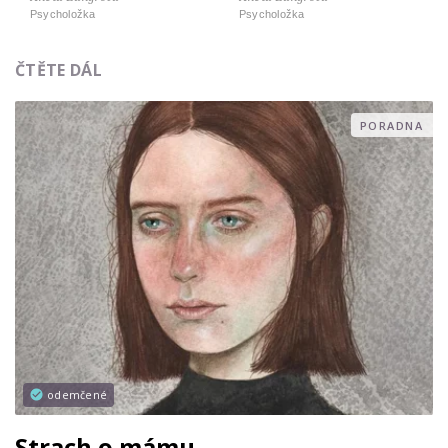
Psycholožka
Psycholožka
ČTĚTE DÁL
PORADNA
odemčené
Strach o mámu