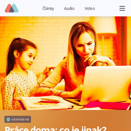
Články
Audio
Video
odemčené
Práce doma: co je jinak?