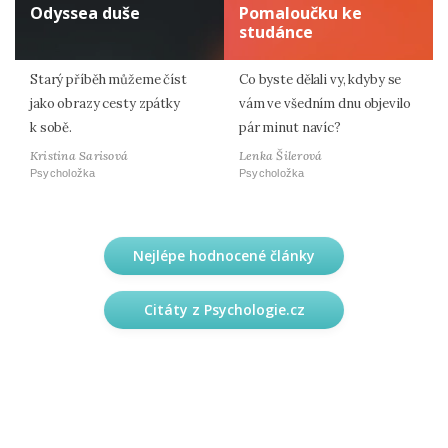
Odyssea duše
Pomaloučku ke
studánce
Starý příběh můžeme číst
Co byste dělali vy, kdyby se
jako obrazy cesty zpátky
vám ve všedním dnu objevilo
k sobě.
pár minut navíc?
Kristina Sarisová
Lenka Šilerová
Psycholožka
Psycholožka
Nejlépe hodnocené články
Citáty z Psychologie.cz