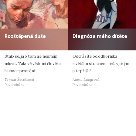
Rozštěpená duše
Diagnóza mého dítěte
Stalo se, já o tom ale nesmím
Odcházíte od odborníka
mluvit. Takové vědomí člověka
s větším strachem, než s jakým
hluboce promění.
jste přišli?
Tereza Ševčíková
Aneta Langrová
Psycholožka
Psycholožka