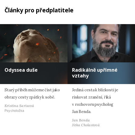
Články pro předplatitele
Odyssea duše
Radikálně upřímné
vztahy
Starý příběh můžeme číst jako
Jediná cesta k blízkosti je
obrazy cesty zpátky k sobě.
riskovat zranění, říká
v rozhovoru psycholog
Kristina Sarisová
Psycholožka
Jan Benda.
Jan Benda
Jitka Cholastová