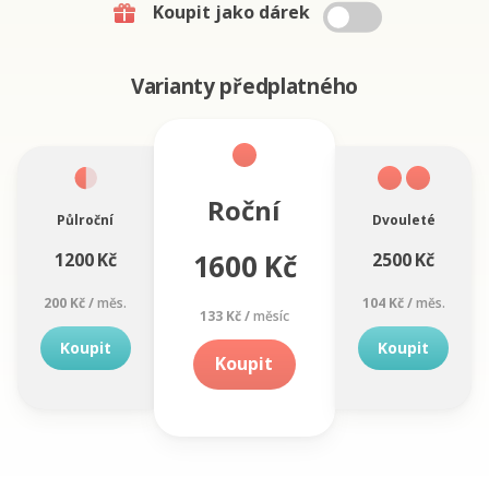
Koupit jako dárek
Varianty předplatného
Roční
Půlroční
Dvouleté
1600 Kč
1200 Kč
2500 Kč
200 Kč /
měs.
104 Kč /
měs.
133 Kč /
měsíc
Koupit
Koupit
Koupit