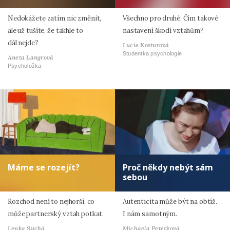
Nedokážete zatím nic změnit,
Všechno pro druhé. Čím takové
ale už tušíte, že takhle to
nastavení škodí vztahům?
dál nejde?
Lucie Kosturová
Studentka psychologie
Aneta Langrová
Psycholožka
Máme se rozejít?
Proč někdy nebýt sám
sebou
Rozchod není to nejhorší, co
Autenticita může být na obtíž.
může partnerský vztah potkat.
I nám samotným.
Lenka Suchá
Michaela Peterková