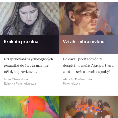
Krok do prázdna
Vztah s obrazovkou
Při aplikování psychologických
Co dávají počítačové hry
poznatků do života musíme
dospělému muži? A jak partnera
někdy improvizovat.
z online světa zavolat zpátky?
Jitka Cholastová
Alžběta Protivanská
Editorka Psychologie.cz
Psycholožka