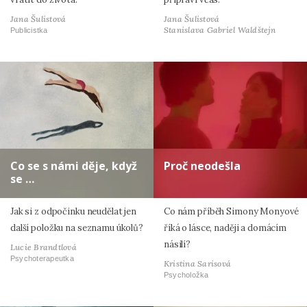
Jana Šulistová
Jana Šulistová
Stanislava Gabriel Waldštejn
Publicistka
Co se s námi děje, když
Proč neodešla
se …
Jak si z odpočinku neudělat jen
Co nám příběh Simony Monyové
další položku na seznamu úkolů?
říká o lásce, naději a domácím
násilí?
Lucie Brandtlová
Psychoterapeutka
Kristina Sarisová
Psycholožka