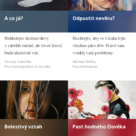
A co já?
Odpustit nevěru?
Nehledejte drobné úlevy
Nechtějte, aby ve vztahu bylo
v zaběhlé rutině, ale život, který
všechno jako dřív. Právě tam
bude skutečně váš.
vznikly vaše problémy.
Tereza Lehečka
Michal Kniha
Psychoterapeutka ve výcviku
Psychoterapeut
Bolestivý vztah
Past hodného člověka