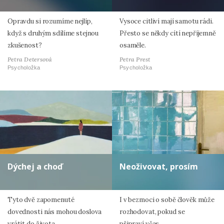
Opravdu si rozumíme nejlíp,
Vysoce citliví mají samotu rádi.
když s druhým sdílíme stejnou
Přesto se někdy cítí nepříjemně
zkušenost?
osaměle.
Petra Detersová
Petra Prest
Psycholožka
Psycholožka
Dýchej a choď
Neoživovat, prosím
Tyto dvě zapomenuté
I v bezmoci o sobě člověk může
dovednosti nás mohou doslova
rozhodovat, pokud se
vrátit do života.
připraví včas.