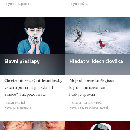
Psychoterapeutka
Psycholožka
Slovní přešlapy
Hledat v lidech člověka
Chcete mít se svými dětmi hezký
Moje oblíbené knížky jsou
vztah a pomáhat jim zvládat
kapitolami učebnice
emoce? Tak pozor na …
lidských povah.
Lenka Suchá
Andrea Platznerová
Psychoterapeutka
Psychiatr, psychoterapeut