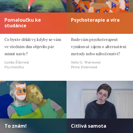
Pomaloučku ke
Psychoterapie a víra
studánce
Co byste dělali vy, kdyby se vám
Bude vám psychoterapeut
ve všedním dnu objevilo pár
vymlouvat zájem o alternativní
minut navíc?
metody nebo náboženství?
Lenka Šilerová
Nela G. Wurmová
Petra Detersová
Psycholožka
To znám!
Citlivá samota