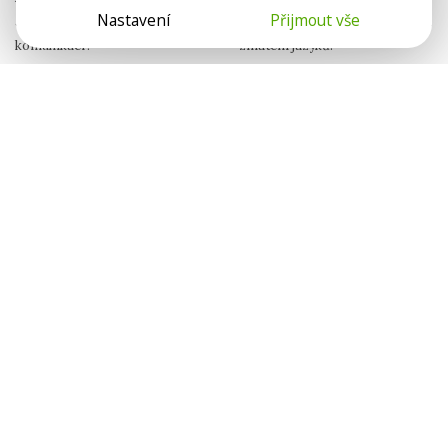
Nastavení
Přijmout vše
a submisivity. Jak na zralou
jen generační propast. Máme tu
komunikaci?
zmatení jazyků.
Lenka Suchá
Eliška Mynářová
Psychoterapeutka
Psychologie.cz
Hádkou k blízkosti
Sama se svým
tajemstvím
Když projevíme svoje emoce
Zážitek násilí se do psychiky
a potřeby, dáváme druhému
zapíše hluboko. Jak s ním
příležitost, aby nás uviděl.
pracovat?
Nela G. Wurmová
Tereza Ševčíková
Psychoterapeutka
Psycholožka