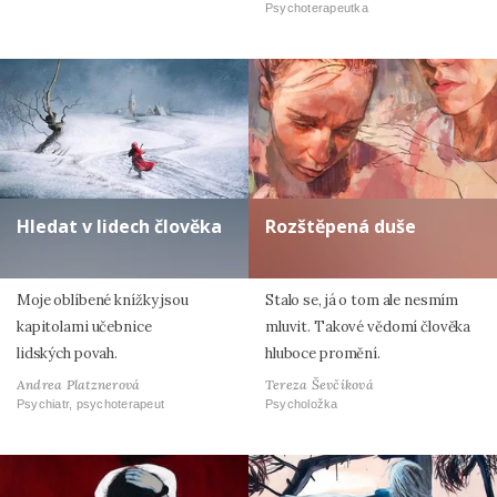
Psychoterapeutka
Hledat v lidech člověka
Rozštěpená duše
Moje oblíbené knížky jsou
Stalo se, já o tom ale nesmím
kapitolami učebnice
mluvit. Takové vědomí člověka
lidských povah.
hluboce promění.
Andrea Platznerová
Tereza Ševčíková
Psychiatr, psychoterapeut
Psycholožka