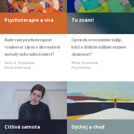
Psychoterapie a víra
To znám!
Bude vám psychoterapeut
Opravdu si rozumíme nejlíp,
vymlouvat zájem o alternativní
když s druhým sdílíme stejnou
metody nebo náboženství?
zkušenost?
Nela G. Wurmová
Petra Detersová
Petra Detersová
Psycholožka
Citlivá samota
Dýchej a choď