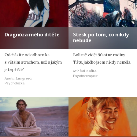
Diagnóza mého dítěte
Stesk po tom, co nikdy
nebude
Odcházíte od odborníka
Bolí mě vidět šťastné rodiny.
s větším strachem, než s jakým
Tátu, jakého jsem nikdy neměla.
jste přišli?
Michal Kniha
Psychoterapeut
Aneta Langrová
Psycholožka