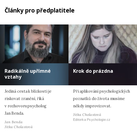
Články pro předplatitele
Radikálně upřímné
Krok do prázdna
vztahy
Jediná cesta k blízkosti je
Při aplikování psychologických
riskovat zranění, říká
poznatků do života musíme
v rozhovoru psycholog
někdy improvizovat.
Jan Benda.
Jitka Cholastová
Editorka Psychologie.cz
Jan Benda
Jitka Cholastová