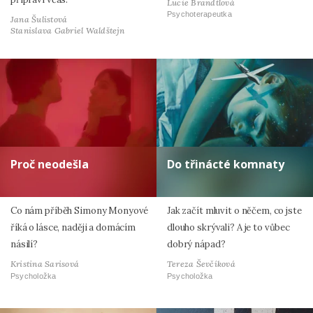
Lucie Brandtlová
Psychoterapeutka
Jana Šulistová
Stanislava Gabriel Waldštejn
Proč neodešla
Do třinácté komnaty
Co nám příběh Simony Monyové
Jak začít mluvit o něčem, co jste
říká o lásce, naději a domácím
dlouho skrývali? A je to vůbec
násilí?
dobrý nápad?
Kristina Sarisová
Tereza Ševčíková
Psycholožka
Psycholožka