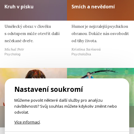
Kruh v písku
Smích a nevědomí
Umělecký obraz v člověku
Humor je nejzralejší psychickou
s odstupem může otevřít další
obranou. Dokáže nás osvobodit
nečekané dveře.
od tíhy života.
Michal Petr
Kristina Sarisová
Psycholog
Psycholožka
Nastavení soukromí
Můžeme povolit některé další služby pro analýzu
návštěvnosti? Svůj souhlas můžete kdykoliv změnit nebo
odvolat.
Konflikty s klidem
Paralelní světy
Více informací
.
Asertivita je protipólem agrese
Mezi rodiči a dětmi dnes není