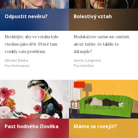
Odpustit nevěru?
Bolestivý vztah
Nechtějte, aby ve vztahu bylo
Nedokážete zatím nic změnit,
všechno jako dřív. Právě tam
ale už tušíte, že takhle to
vznikly vaše problémy.
dál nejde?
Michal Kniha
Aneta Langrová
Psychoterapeut
Psycholožka
Past hodného člověka
Máme se rozejít?