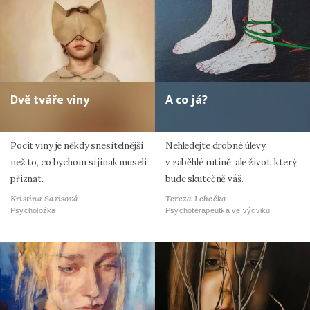
Dvě tváře viny
A co já?
Pocit viny je někdy snesitelnější
Nehledejte drobné úlevy
než to, co bychom si jinak museli
v zaběhlé rutině, ale život, který
přiznat.
bude skutečně váš.
Kristina Sarisová
Tereza Lehečka
Psycholožka
Psychoterapeutka ve výcviku