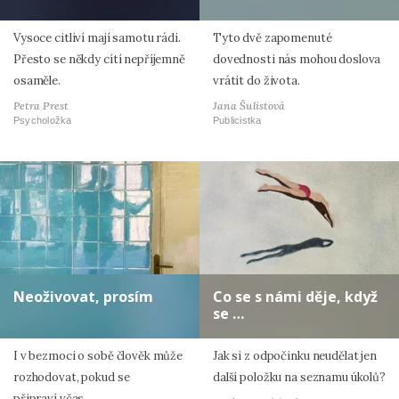
Vysoce citliví mají samotu rádi.
Tyto dvě zapomenuté
Přesto se někdy cítí nepříjemně
dovednosti nás mohou doslova
osaměle.
vrátit do života.
Petra Prest
Jana Šulistová
Psycholožka
Publicistka
Neoživovat, prosím
Co se s námi děje, když
se …
I v bezmoci o sobě člověk může
Jak si z odpočinku neudělat jen
rozhodovat, pokud se
další položku na seznamu úkolů?
připraví včas.