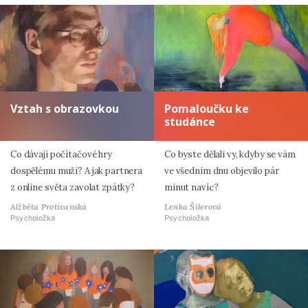
Vztah s obrazovkou
Pomaloučku ke
studánce
Co dávají počítačové hry
Co byste dělali vy, kdyby se vám
dospělému muži? A jak partnera
ve všedním dnu objevilo pár
z online světa zavolat zpátky?
minut navíc?
Alžběta Protivanská
Lenka Šilerová
Psycholožka
Psycholožka