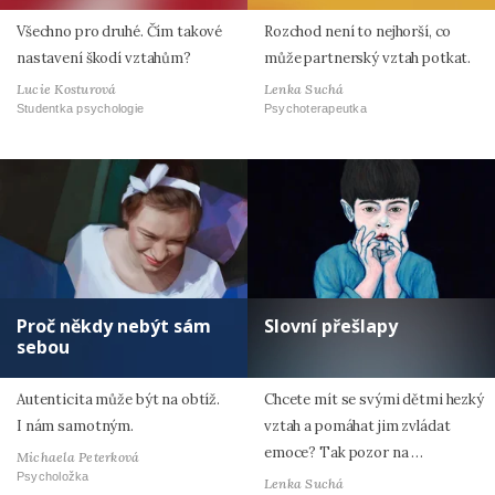
Všechno pro druhé. Čím takové
Rozchod není to nejhorší, co
nastavení škodí vztahům?
může partnerský vztah potkat.
Lucie Kosturová
Lenka Suchá
Studentka psychologie
Psychoterapeutka
Proč někdy nebýt sám
Slovní přešlapy
sebou
Autenticita může být na obtíž.
Chcete mít se svými dětmi hezký
I nám samotným.
vztah a pomáhat jim zvládat
emoce? Tak pozor na …
Michaela Peterková
Psycholožka
Lenka Suchá