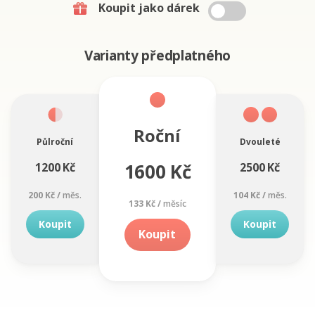
Koupit jako dárek
Varianty předplatného
Roční
Půlroční
Dvouleté
1600 Kč
1200 Kč
2500 Kč
200 Kč /
měs.
104 Kč /
měs.
133 Kč /
měsíc
Koupit
Koupit
Koupit