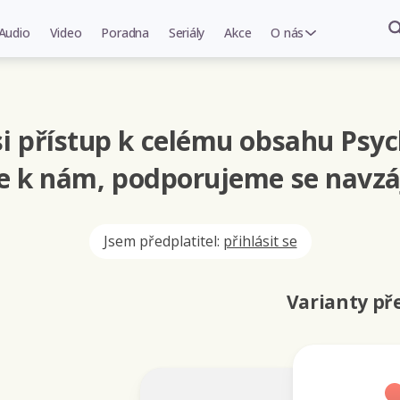
Audio
Video
Poradna
Seriály
Akce
O nás
i přístup k celému obsahu Psyc
se k nám, podporujeme se navzá
Jsem předplatitel:
přihlásit se
Varianty p