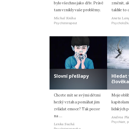
bylo všechno jako dřív. Právě
změnit, al
tam vznikly vaše problémy.
takhle to 
Michal Kniha
Aneta Lan
Psychoterapeut
Psycholožk
Slovní přešlapy
Hledat 
člověka
Chcete mít se svými dětmi
Moje oblí
hezký vztah a pomáhat jim
kapitolam
zvládat emoce? Tak pozor
lidských p
na …
Andrea Pl
Psychiatr, 
Lenka Suchá
Psychoterapeutka