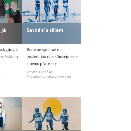
 já
Setkání s tělem
sky jiných
Budeme spolu až do
ůzné sklony
posledního dne. Chovejme se
k němu přátelsky.
á
Tereza Lehečka
Psychoterapeutka ve výcviku