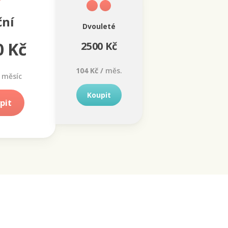
ční
Dvouleté
0 Kč
2500 Kč
104 Kč /
měs.
měsíc
Koupit
pit