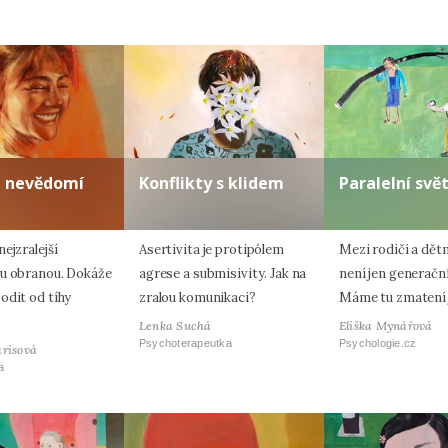
a nevědomí
Konflikty s klidem
Paralelní svě
ejzralejší
Asertivita je protipólem
Mezi rodiči a dět
u obranou. Dokáže
agrese a submisivity. Jak na
není jen generačn
odit od tíhy
zralou komunikaci?
Máme tu zmatení 
Lenka Suchá
Eliška Mynářová
Psychoterapeutka
Psychologie.cz
arisová
a