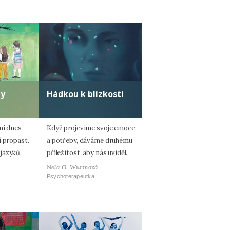
ty
Hádkou k blízkosti
mi dnes
Když projevíme svoje emoce
í propast.
a potřeby, dáváme druhému
jazyků.
příležitost, aby nás uviděl.
Nela G. Wurmová
Psychoterapeutka