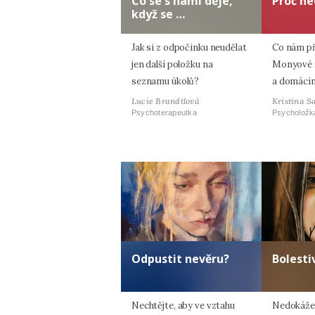
Co se s námi děje,
Proč ne
když se …
Jak si z odpočinku neudělat
Co nám p
jen další položku na
Monyové ří
seznamu úkolů?
a domácím
Lucie Brandtlová
Kristina S
Psychoterapeutka
Psycholožk
Odpustit nevěru?
Bolesti
Nechtějte, aby ve vztahu
Nedokážet