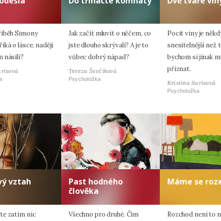
odešla
Do třinácté komnaty
Dvě tváře vin
říběh Simony
Jak začít mluvit o něčem, co
Pocit viny je někd
ká o lásce, naději
jste dlouho skrývali? A je to
snesitelnější než t
 násilí?
vůbec dobrý nápad?
bychom si jinak m
přiznat.
arisová
Tereza Ševčíková
a
Psycholožka
Kristina Sarisová
Psycholožka
vý vztah
Past hodného
Máme se roze
člověka
e zatím nic
Všechno pro druhé. Čím
Rozchod není to ne