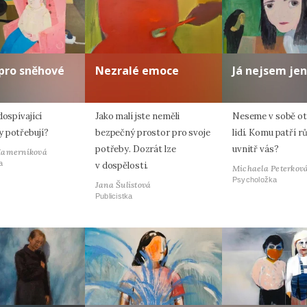
pro sněhové
Nezralé emoce
Já nejsem jen
dospívající
Jako malí jste neměli
Neseme v sobě oti
 potřebují?
bezpečný prostor pro svoje
lidí. Komu patří r
potřeby. Dozrát lze
uvnitř vás?
Hamerníková
a
v dospělosti.
Michaela Peterkov
Psycholožka
Jana Šulistová
Publicistka