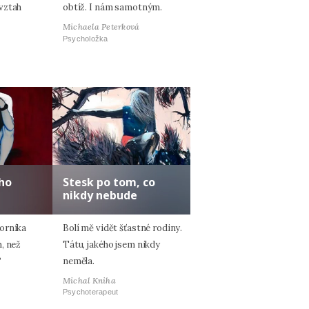
vztah
obtíž. I nám samotným.
Michaela Peterková
Psycholožka
ho
Stesk po tom, co
nikdy nebude
orníka
Bolí mě vidět šťastné rodiny.
, než
Tátu, jakého jsem nikdy
?
neměla.
Michal Kniha
Psychoterapeut