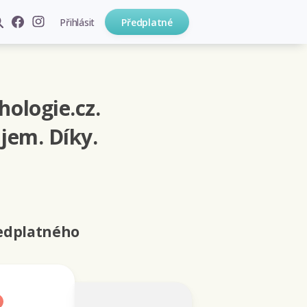
Přihlásit
Předplatné
hologie.cz.
jem. Díky.
ředplatného