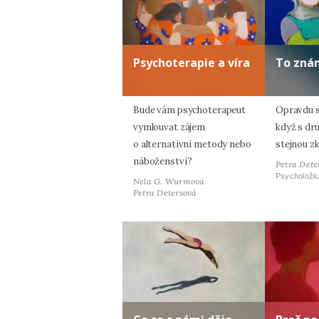
Psychoterapie a víra
To zná
Bude vám psychoterapeut
Opravdu s
vymlouvat zájem
když s dr
o alternativní metody nebo
stejnou z
náboženství?
Petra Dete
Psycholožk
Nela G. Wurmová
Petra Detersová