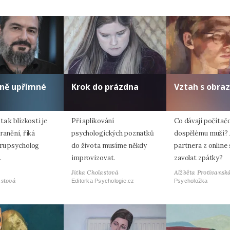
lně upřímné
Krok do prázdna
Vztah s obra
ta k blízkosti je
Při aplikování
Co dávají počítač
ranění, říká
psychologických poznatků
dospělému muži? 
ru psycholog
do života musíme někdy
partnera z online
.
improvizovat.
zavolat zpátky?
Jitka Cholastová
Alžběta Protivansk
astová
Editorka Psychologie.cz
Psycholožka