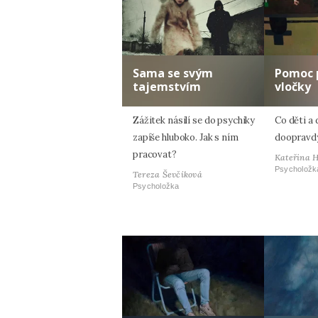
Sama se svým
Pomoc 
tajemstvím
vločky
Zážitek násilí se do psychiky
Co děti a 
zapíše hluboko. Jak s ním
doopravdy
pracovat?
Kateřina 
Psycholožk
Tereza Ševčíková
Psycholožka