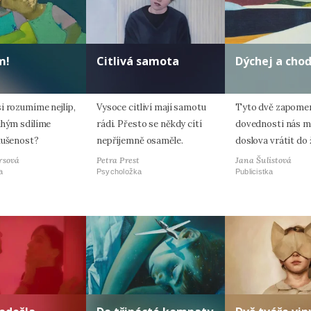
m!
Citlivá samota
Dýchej a cho
i rozumíme nejlíp,
Vysoce citliví mají samotu
Tyto dvě zapome
uhým sdílíme
rádi. Přesto se někdy cítí
dovednosti nás 
kušenost?
nepříjemně osaměle.
doslova vrátit do 
rsová
Petra Prest
Jana Šulistová
a
Psycholožka
Publicistka