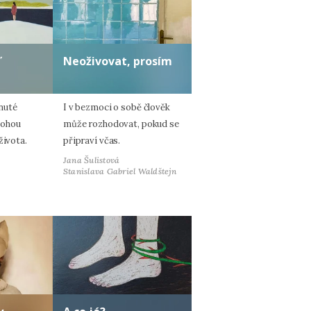
ď
Neoživovat, prosím
nuté
I v bezmoci o sobě člověk
mohou
může rozhodovat, pokud se
života.
připraví včas.
Jana Šulistová
Stanislava Gabriel Waldštejn