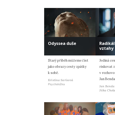
Odyssea duše
Radiká
vztahy
Starý příběh můžeme číst
Jediná ces
jako obrazy cesty zpátky
riskovat z
k sobě.
v rozhovo
Jan Benda
Kristina Sarisová
Psycholožka
Jan Benda
Jitka Chol