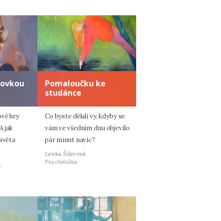
zovkou
Pomaloučku ke
studánce
ové hry
Co byste dělali vy, kdyby se
A jak
vám ve všedním dnu objevilo
 světa
pár minut navíc?
Lenka Šilerová
Psycholožka
á