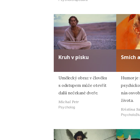
Kruh v písku
Smích 
Umělecký obraz v člověku
Humor je n
s odstupem může otevřít
psychicko
další nečekané dveře.
nás osvob
života.
Michal Petr
Psycholog
Kristina S
Psycholožk