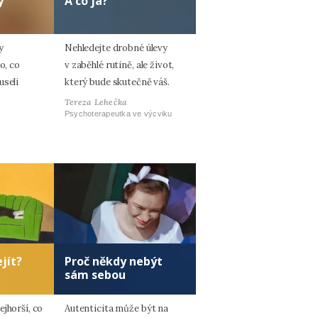
y
A co já?
y
Nehledejte drobné úlevy
o, co
v zaběhlé rutině, ale život,
useli
který bude skutečně váš.
Tereza Lehečka
Psychoterapeutka ve výcviku
jít?
Proč někdy nebýt
sám sebou
jhorší, co
Autenticita může být na