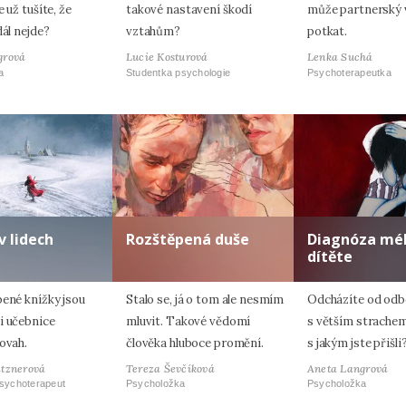
e už tušíte, že
takové nastavení škodí
může partnerský 
dál nejde?
vztahům?
potkat.
grová
Lucie Kosturová
Lenka Suchá
a
Studentka psychologie
Psychoterapeutka
v lidech
Rozštěpená duše
Diagnóza mé
dítěte
bené knížky jsou
Stalo se, já o tom ale nesmím
Odcházíte od odb
i učebnice
mluvit. Takové vědomí
s větším strachem
ovah.
člověka hluboce promění.
s jakým jste přišli
atznerová
Tereza Ševčíková
Aneta Langrová
psychoterapeut
Psycholožka
Psycholožka