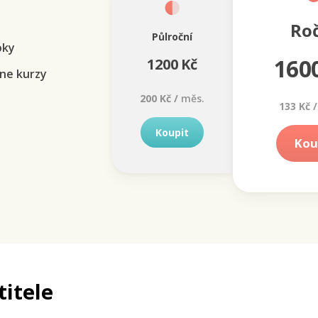
Ro
Půlroční
oky
160
1200 Kč
ne kurzy
200 Kč /
měs.
133 Kč /
Koupit
Kou
titele