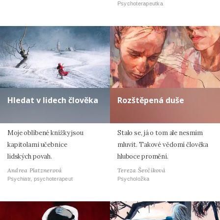
Psychoterapeutka
Hledat v lidech člověka
Rozštěpená duše
Moje oblíbené knížky jsou
Stalo se, já o tom ale nesmím
kapitolami učebnice
mluvit. Takové vědomí člověka
lidských povah.
hluboce promění.
Andrea Platznerová
Tereza Ševčíková
Psychiatr, psychoterapeut
Psycholožka