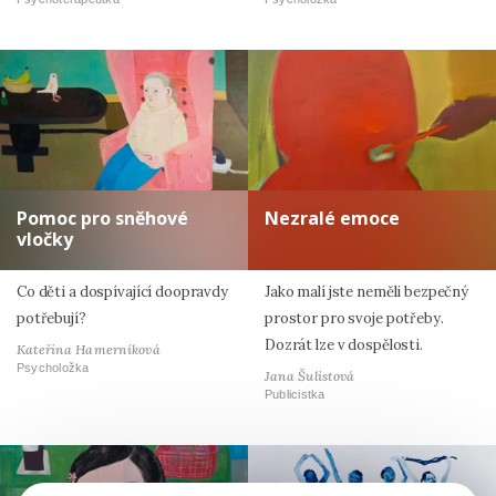
Pomoc pro sněhové
Nezralé emoce
vločky
Co děti a dospívající doopravdy
Jako malí jste neměli bezpečný
potřebují?
prostor pro svoje potřeby.
Dozrát lze v dospělosti.
Kateřina Hamerníková
Psycholožka
Jana Šulistová
Publicistka