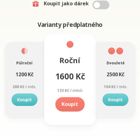
Koupit jako dárek
Varianty předplatného
Roční
Půlroční
Dvouleté
1600 Kč
1200 Kč
2500 Kč
200 Kč /
měs.
104 Kč /
měs.
133 Kč /
měsíc
Koupit
Koupit
Koupit