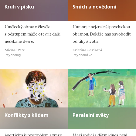
Kruh v písku
Smích a nevědomí
Umělecký obraz v člověku
Humor je nejzralejší psychickou
s odstupem může otevřít další
obranou. Dokáže nás osvobodit
nečekané dveře.
od tíhy života.
Michal Petr
Kristina Sarisová
Psycholog
Psycholožka
Konflikty s klidem
Paralelní světy
Asertivita je protipólem agrese
Mezi rodiči a dětmi dnes není