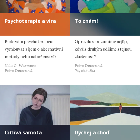
Psychoterapie a víra
To znám!
Bude vám psychoterapeut
Opravdu si rozumíme nejlíp,
vymlouvat zájem o alternativní
když s druhým sdílíme stejnou
metody nebo náboženství?
zkušenost?
Nela G. Wurmová
Petra Detersová
Petra Detersová
Psycholožka
Citlivá samota
Dýchej a choď