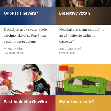
Odpustit nevěru?
Bolestivý vztah
Nechtějte, aby ve vztahu bylo
Nedokážete zatím nic změnit,
všechno jako dřív. Právě tam
ale už tušíte, že takhle to
vznikly vaše problémy.
dál nejde?
Michal Kniha
Aneta Langrová
Psychoterapeut
Psycholožka
Past hodného člověka
Máme se rozejít?