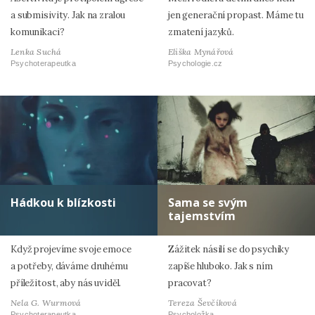
a submisivity. Jak na zralou
jen generační propast. Máme tu
komunikaci?
zmatení jazyků.
Lenka Suchá
Eliška Mynářová
Psychoterapeutka
Psychologie.cz
Hádkou k blízkosti
Sama se svým
tajemstvím
Když projevíme svoje emoce
Zážitek násilí se do psychiky
a potřeby, dáváme druhému
zapíše hluboko. Jak s ním
příležitost, aby nás uviděl.
pracovat?
Nela G. Wurmová
Tereza Ševčíková
Psychoterapeutka
Psycholožka