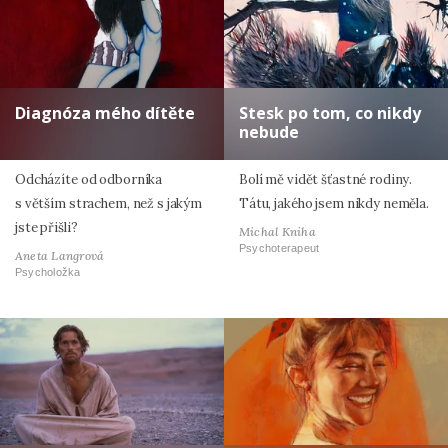
Diagnóza mého dítěte
Stesk po tom, co nikdy
nebude
Odcházíte od odborníka
Bolí mě vidět šťastné rodiny.
s větším strachem, než s jakým
Tátu, jakého jsem nikdy neměla.
jste přišli?
Michal Kniha
Psychoterapeut
Aneta Langrová
Psycholožka