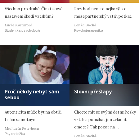
Všechno pro druhé. Čím takové
Rozchod není to nejhorší, co
nastavení škodí vztahům?
může partnerský vztah potkat.
Lucie Kosturová
Lenka Suchá
Studentka psychologie
Psychoterapeutka
Proč někdy nebýt sám
Slovní přešlapy
sebou
Autenticita může být na obtíž.
Chcete mít se svými dětmi hezký
I nám samotným.
vztah a pomáhat jim zvládat
emoce? Tak pozor na …
Michaela Peterková
Psycholožka
Lenka Suchá