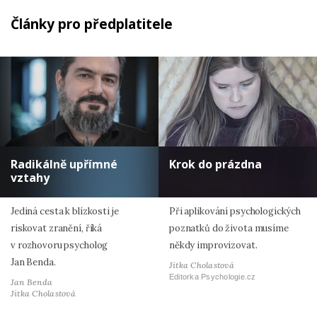
Články pro předplatitele
Radikálně upřímné
Krok do prázdna
vztahy
Jediná cesta k blízkosti je
Při aplikování psychologických
riskovat zranění, říká
poznatků do života musíme
v rozhovoru psycholog
někdy improvizovat.
Jan Benda.
Jitka Cholastová
Editorka Psychologie.cz
Jan Benda
Jitka Cholastová