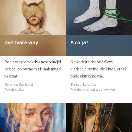
Dvě tváře viny
A co já?
Pocit viny je někdy snesitelnější
Nehledejte drobné úlevy
než to, co bychom si jinak museli
v zaběhlé rutině, ale život, který
přiznat.
bude skutečně váš.
Kristina Sarisová
Tereza Lehečka
Psycholožka
Psychoterapeutka ve výcviku