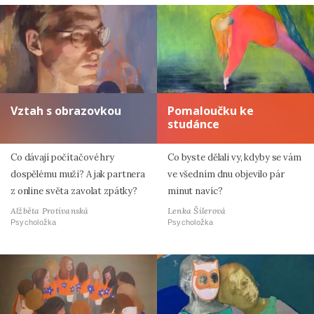
Vztah s obrazovkou
Pomaloučku ke
studánce
Co dávají počítačové hry
Co byste dělali vy, kdyby se vám
dospělému muži? A jak partnera
ve všedním dnu objevilo pár
z online světa zavolat zpátky?
minut navíc?
Alžběta Protivanská
Lenka Šilerová
Psycholožka
Psycholožka