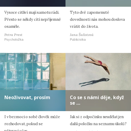
Vysoce citliví mají samotu rádi.
Tyto dvě zapomenuté
Přesto se někdy cítí nepříjemně
dovednosti nás mohou doslova
osaměle.
vrátit do života.
Petra Prest
Jana Šulistová
Psycholožka
Publicistka
Neoživovat, prosím
Co se s námi děje, když
se …
I v bezmoci o sobě člověk může
Jak si z odpočinku neudělat jen
rozhodovat, pokud se
další položku na seznamu úkolů?
připraví včas.