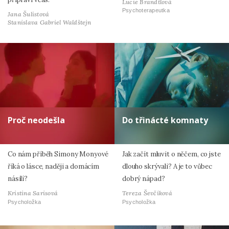
Lucie Brandtlová
Psychoterapeutka
Jana Šulistová
Stanislava Gabriel Waldštejn
Proč neodešla
Do třinácté komnaty
Co nám příběh Simony Monyové
Jak začít mluvit o něčem, co jste
říká o lásce, naději a domácím
dlouho skrývali? A je to vůbec
násilí?
dobrý nápad?
Kristina Sarisová
Tereza Ševčíková
Psycholožka
Psycholožka