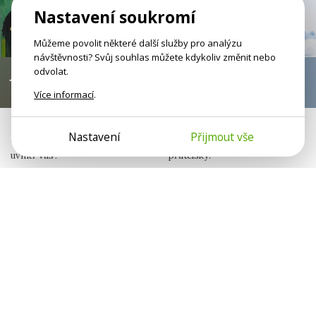
Nastavení soukromí
Můžeme povolit některé další služby pro analýzu
návštěvnosti? Svůj souhlas můžete kdykoliv změnit nebo
odvolat.
Já nejsem jen já
Setkání s tělem
Více informací
.
Neseme v sobě otisky jiných lidí.
Budeme spolu až do posledního
Nastavení
Přijmout vše
Komu patří různé sklony
dne. Chovejme se k němu
uvnitř vás?
přátelsky.
Michaela Peterková
Tereza Lehečka
Psycholožka
Psychoterapeutka ve výcviku