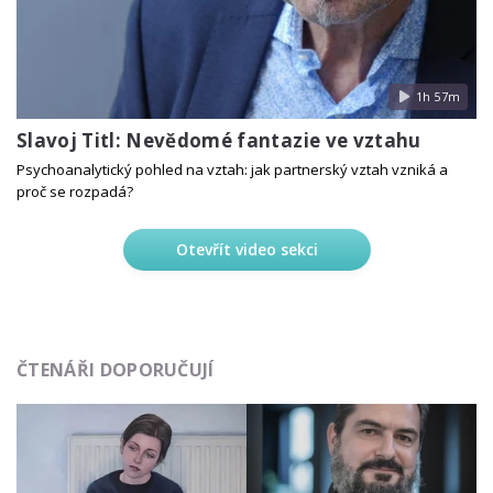
1h 57m
Slavoj Titl: Nevědomé fantazie ve vztahu
Psychoanalytický pohled na vztah: jak partnerský vztah vzniká a
proč se rozpadá?
Otevřít video sekci
ČTENÁŘI DOPORUČUJÍ