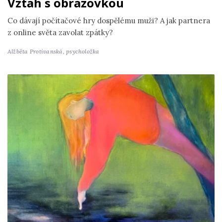
Vztah s obrazovkou
Co dávají počítačové hry dospělému muži? A jak partnera
z online světa zavolat zpátky?
Alžběta Protivanská,
psycholožka