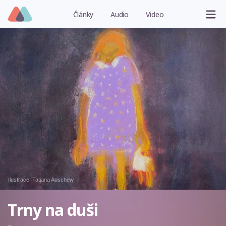
Články
Audio
Video
Ilustrace:
Tatjana Auschew
Trny na duši