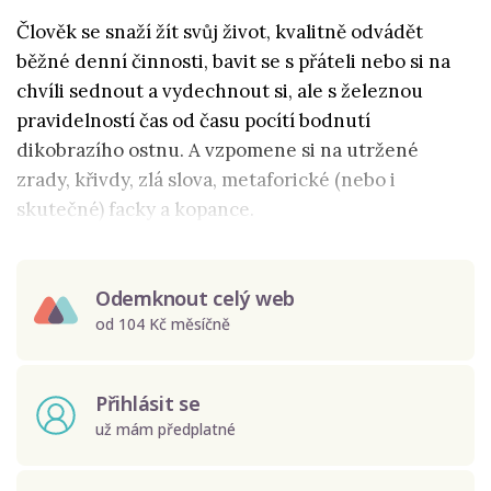
Člověk se snaží žít svůj život, kvalitně odvádět
běžné denní činnosti, bavit se s přáteli nebo si na
chvíli sednout a vydechnout si, ale s železnou
pravidelností čas od času pocítí bodnutí
dikobrazího ostnu. A vzpomene si na utržené
zrady, křivdy, zlá slova, metaforické (nebo i
skutečné) facky a kopance.
Odemknout celý web
od 104 Kč měsíčně
Přihlásit se
už mám předplatné