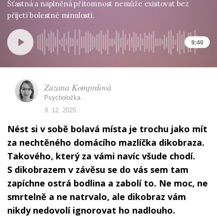
Šťastná a naplněná přítomnost nemůže existovat bez
přijetí bolestné minulosti.
9:40
Zuzana Komprdová
Psycholožka
9. 12. 2025
Nést si v sobě bolavá místa je trochu jako mít
za nechtěného domácího mazlíčka dikobraza.
Takového, který za vámi navíc všude chodí.
S dikobrazem v závěsu se do vás sem tam
zapíchne ostrá bodlina a zabolí to. Ne moc, ne
smrtelně a ne natrvalo, ale dikobraz vám
nikdy nedovolí ignorovat ho nadlouho.