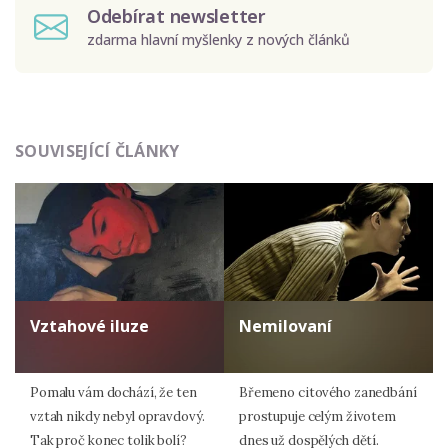
Odebírat newsletter
zdarma hlavní myšlenky z nových článků
Odeslat
SOUVISEJÍCÍ ČLÁNKY
Zadáním e-mailu souhlasíte se zpracováním osobních
údajů.
Vztahové iluze
Nemilovaní
Pomalu vám dochází, že ten
Břemeno citového zanedbání
vztah nikdy nebyl opravdový.
prostupuje celým životem
Tak proč konec tolik bolí?
dnes už dospělých dětí.