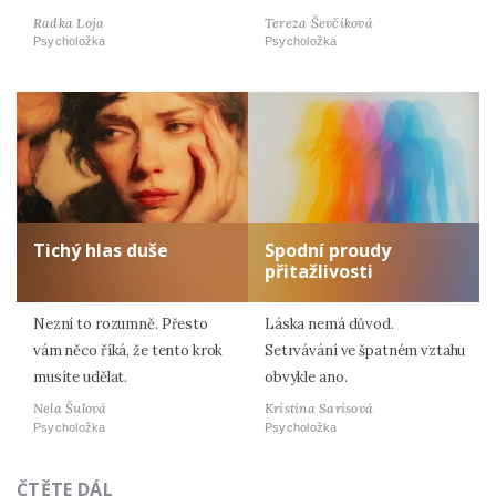
Radka Loja
Tereza Ševčíková
Psycholožka
Psycholožka
Tichý hlas duše
Spodní proudy
přitažlivosti
Nezní to rozumně. Přesto
Láska nemá důvod.
vám něco říká, že tento krok
Setrvávání ve špatném vztahu
musíte udělat.
obvykle ano.
Nela Šulová
Kristina Sarisová
Psycholožka
Psycholožka
ČTĚTE DÁL