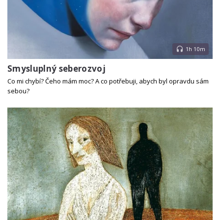
1h 10m
Smysluplný seberozvoj
Co mi chybí? Čeho mám moc? A co potřebuji, abych byl opravdu sám
sebou?