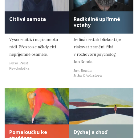
Citlivá samota
Radikálně upřímné
vztahy
Vysoce citliví mají samotu
Jediná cesta k blízkosti je
rádi. Přesto se někdy cítí
riskovat zranění, říká
nepříjemně osaměle.
v rozhovoru psycholog
Jan Benda.
Petra Prest
Psycholožka
Jan Benda
Jitka Cholastová
Pomaloučku ke
Dýchej a choď
studánce