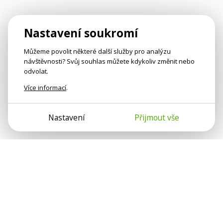
Nastavení soukromí
Můžeme povolit některé další služby pro analýzu
návštěvnosti? Svůj souhlas můžete kdykoliv změnit nebo
odvolat.
Více informací
.
Nastavení
Přijmout vše
Psychologové a psychoterapeuti na webu Psychologie.cz
sdílí své zkušenosti s lidmi, kterým se nemohou věnovat
osobně. Připojte se k nám, podporujeme se navzájem.