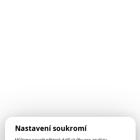
Nastavení soukromí
Můžeme povolit některé další služby pro analýzu