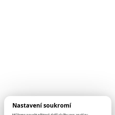
Nastavení soukromí
Můžeme povolit některé další služby pro analýzu