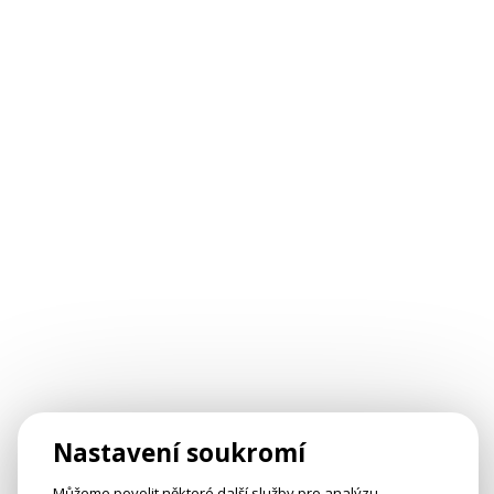
Nastavení soukromí
Můžeme povolit některé další služby pro analýzu