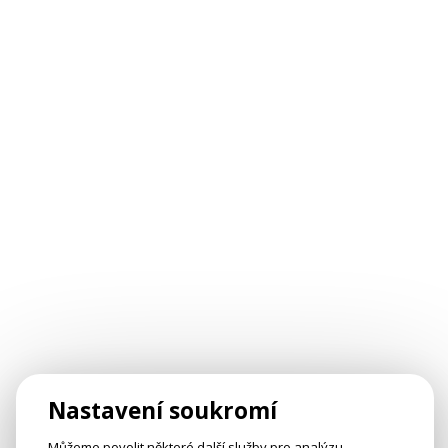
Nastavení soukromí
Můžeme povolit některé další služby pro analýzu