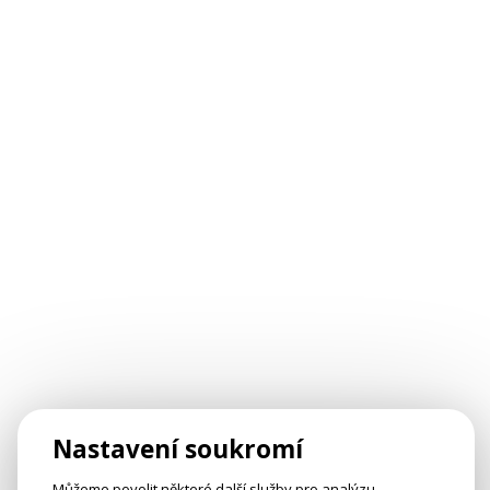
Nastavení soukromí
Můžeme povolit některé další služby pro analýzu