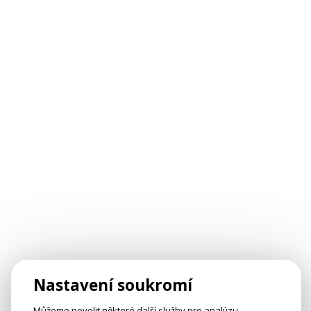
Nastavení soukromí
Můžeme povolit některé další služby pro analýzu