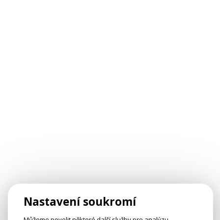
Nastavení soukromí
Můžeme povolit některé další služby pro analýzu