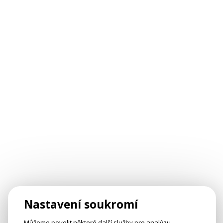
Nastavení soukromí
Můžeme povolit některé další služby pro analýzu