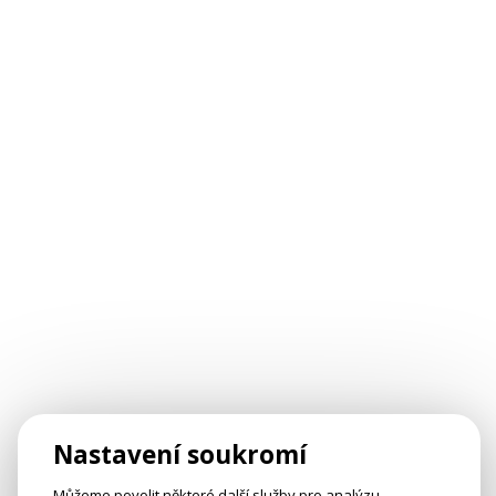
Nastavení soukromí
Můžeme povolit některé další služby pro analýzu