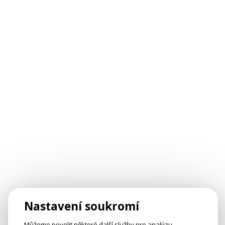
Nastavení soukromí
Můžeme povolit některé další služby pro analýzu