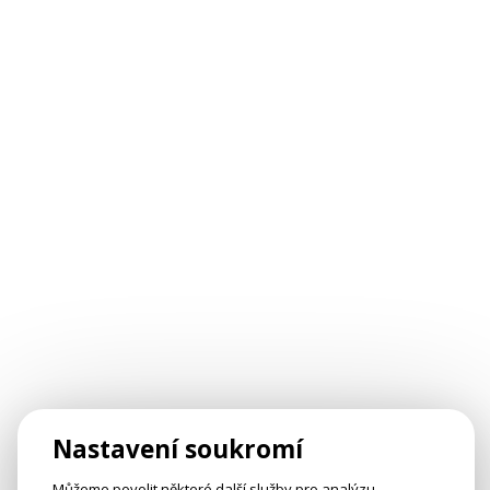
Nastavení soukromí
Můžeme povolit některé další služby pro analýzu