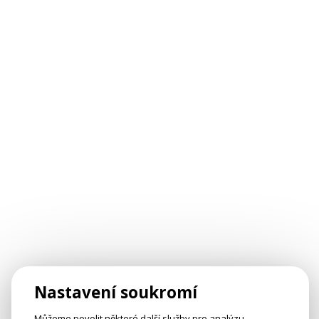
Nastavení soukromí
Můžeme povolit některé další služby pro analýzu