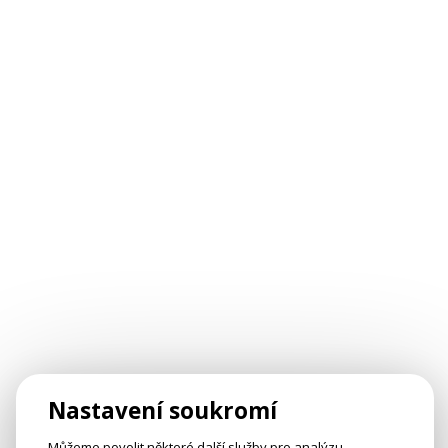
Nastavení soukromí
Můžeme povolit některé další služby pro analýzu