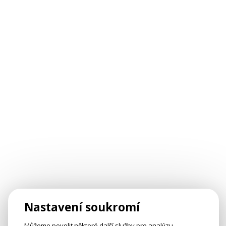
Nastavení soukromí
Můžeme povolit některé další služby pro analýzu