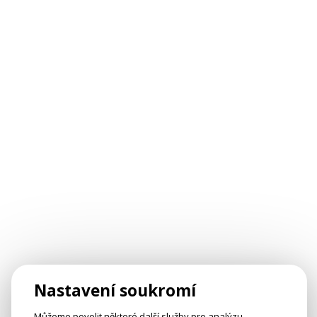
Nastavení soukromí
Můžeme povolit některé další služby pro analýzu