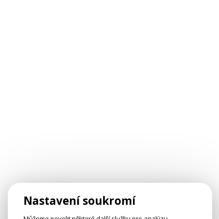
Nastavení soukromí
Můžeme povolit některé další služby pro analýzu