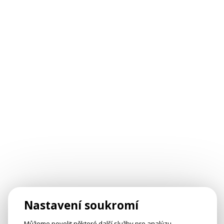
Nastavení soukromí
Můžeme povolit některé další služby pro analýzu